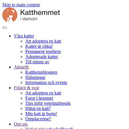
Skip to main content
Våra katter
Att adoptera en katt
Katter är olika!
Permanent jourhem
Adopterade katter
Till minne av
Aktuellt
Katthemsbloggen
Hälsningar
Information och events
Frågor & svar
Att adoptera en katt
Faror i hemmet
Tips inför veterinärbesök
Hittat en katt?
Min katt är borta!
Omplacering?
Om oss