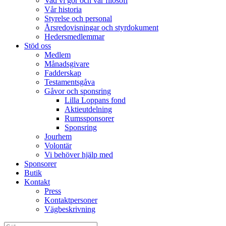
Vad vi gör och vår filosofi
Vår historia
Styrelse och personal
Årsredovisningar och styrdokument
Hedersmedlemmar
Stöd oss
Medlem
Månadsgivare
Fadderskap
Testamentsgåva
Gåvor och sponsring
Lilla Loppans fond
Aktieutdelning
Rumssponsorer
Sponsring
Jourhem
Volontär
Vi behöver hjälp med
Sponsorer
Butik
Kontakt
Press
Kontaktpersoner
Vägbeskrivning