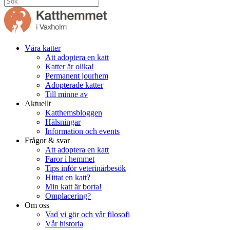
Våra katter
Att adoptera en katt
Katter är olika!
Permanent jourhem
Adopterade katter
Till minne av
Aktuellt
Katthemsbloggen
Hälsningar
Information och events
Frågor & svar
Att adoptera en katt
Faror i hemmet
Tips inför veterinärbesök
Hittat en katt?
Min katt är borta!
Omplacering?
Om oss
Vad vi gör och vår filosofi
Vår historia