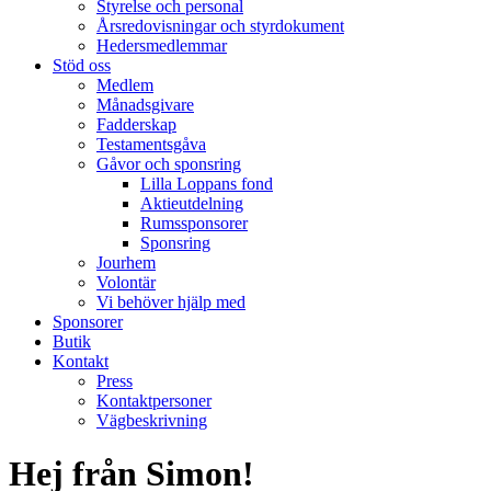
Styrelse och personal
Årsredovisningar och styrdokument
Hedersmedlemmar
Stöd oss
Medlem
Månadsgivare
Fadderskap
Testamentsgåva
Gåvor och sponsring
Lilla Loppans fond
Aktieutdelning
Rumssponsorer
Sponsring
Jourhem
Volontär
Vi behöver hjälp med
Sponsorer
Butik
Kontakt
Press
Kontaktpersoner
Vägbeskrivning
Hej från Simon!