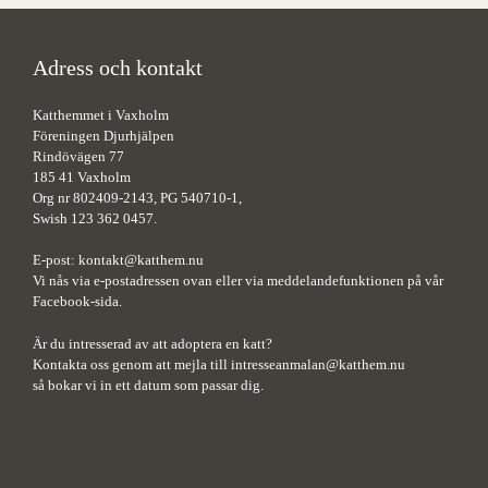
Adress och kontakt
Katthemmet i Vaxholm
Föreningen Djurhjälpen
Rindövägen 77
185 41 Vaxholm
Org nr 802409-2143, PG 540710-1,
Swish 123 362 0457.
E-post:
kontakt@katthem.nu
Vi nås via e-postadressen ovan eller via meddelandefunktionen på vår
Facebook-sida.
Är du intresserad av att adoptera en katt?
Kontakta oss genom att mejla till
intresseanmalan@katthem.nu
så bokar vi in ett datum som passar dig.