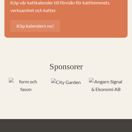
Köp vår kattkalender till förmån för katthemmets
verksamhet och katter.
Köp kalendern nu!
Sponsorer