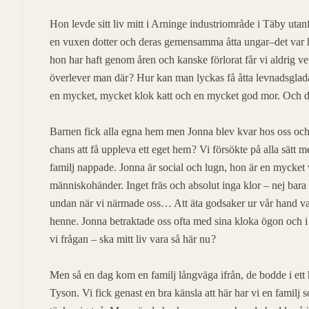
Hon levde sitt liv mitt i Arninge industriområde i Täby uta
en vuxen dotter och deras gemensamma åtta ungar–det var 
hon har haft genom åren och kanske förlorat får vi aldrig ve
överlever man där ? Hur kan man lyckas få åtta levnadsglad
en mycket, mycket klok katt och en mycket god mor. Och det
Barnen fick alla egna hem men Jonna blev kvar hos oss och å
chans att få uppleva ett eget hem ? Vi försökte på alla sätt 
familj nappade. Jonna är social och lugn, hon är en mycket v
människohänder. Inget fräs och absolut inga klor – nej bara 
undan när vi närmade oss… Att äta godsaker ur vår hand var h
henne. Jonna betraktade oss ofta med sina kloka ögon och i
vi frågan – ska mitt liv vara så här nu ?
Men så en dag kom en familj långväga ifrån, de bodde i ett
Tyson. Vi fick genast en bra känsla att här har vi en familj 