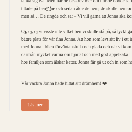
tänka sig två. Men när de beskrev mer om hur de bodde så ins
tittade på henne och sedan åkte de hem, de skulle hem och 
men så… De ringde och sa: – Vi vill gärna att Jonna ska komm
Oj, oj, oj vi visste inte vilket ben vi skulle stå på, så lyckli
bättre plats för vår fina Jonna. Att hon som levt sitt liv i et
med Jonna i bilen förväntansfulla och glada och när vi kom f
därifrån mycket varma om hjärtat och med god äppelkaka i ma
hos familjen som älskar katter. Jonna får gå ut och in som ho
Vår vackra Jonna hade hittat sitt drömhem! ❤️
Läs mer