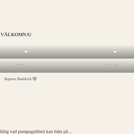
 VÄLKOMNA!
Omar
❤️
Bruce
❤️
Näää…
Vill inte!
Kapten Haddock 😻
et aldrig vad pumpagubben kan hitta på…