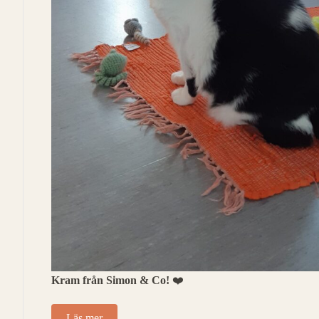
Kram från Simon & Co!
❤️
Läs mer