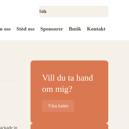
 oss
Stöd oss
Sponsorer
Butik
Kontakt
Vill du ta hand
om mig?
Våra katter
packade in