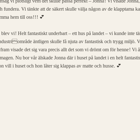
åg vi plötsligt vem det skulle passa perfekt – Jonna ! Vi visade Jonna,
fundera. Vi tänkte att de säkert skulle välja någon av de klapptama ka
a hem till oss ! ! ! 💕
ga blev vi ! Helt fantastiskt underbart – ett hus på landet – vi kunde inte t
t industriområde äntligen skulle få njuta av fantastisk och trygg miljö. V
ram visade det sig vara precis allt det som vi drömt om för henne ! Vi 
gen. Nu bor vår älskade Jonna där i huset på landet i en helt fantasti
n vill i huset och hon låter sig klappas av matte och husse. 💕