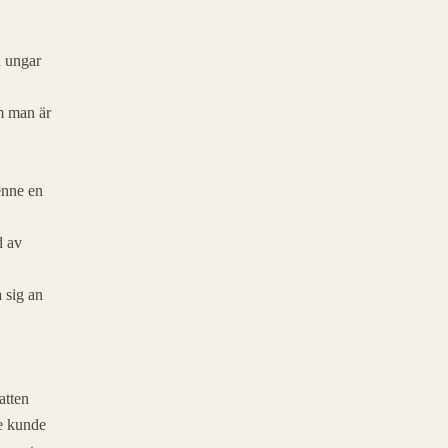
a ungar
m man är
enne en
d av
 sig an
atten
ke kunde