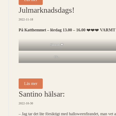
Julmarknadsdags!
2022-11-18
På Katthemmet – lördag 13.00 – 16.00
❤️❤️❤️
VARMT
Simon
💗
Ok..
Läs mer
Santino hälsar:
2022-10-30
– Jag tar det lite försiktigt med halloweenfirandet, man v