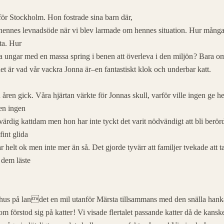
nför Stockholm. Hon fostrade sina barn där,
hennes levnadsöde när vi blev larmade om hennes situation. Hur mång
ta. Hur
a ungar med en massa spring i benen att överleva i den miljön ? Bara o
 är vad vår vackra Jonna är–en fantastiskt klok och underbar katt.
ren gick. Våra hjärtan värkte för Jonnas skull, varför ville ingen ge h
men ingen
ärdig kattdam men hon har inte tyckt det varit nödvändigt att bli berör
fint glida
elt ok men inte mer än så. Det gjorde tyvärr att familjer tvekade att ta
 dem läste
 hus på landet en mil utanför Märsta tillsammans med den snälla hank
som förstod sig på katter ! Vi visade flertalet passande katter då de kans