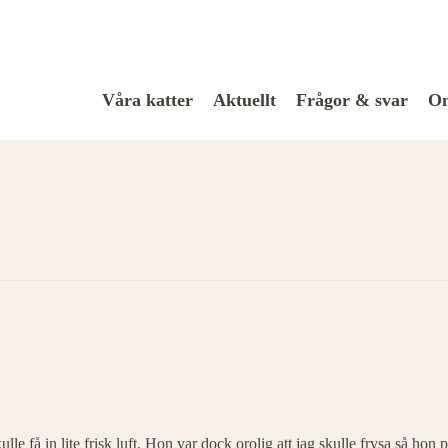
Våra katter
Aktuellt
Frågor & svar
Om
e få in lite frisk luft. Hon var dock orolig att jag skulle frysa så hon 