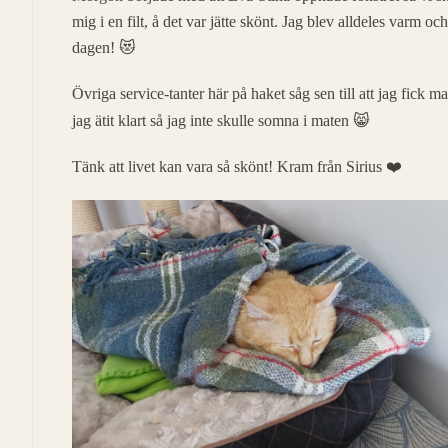
mig i en filt, å det var jätte skönt. Jag blev alldeles varm oc
dagen! 😻
Övriga service-tanter här på haket såg sen till att jag fick 
jag ätit klart så jag inte skulle somna i maten 😸
Tänk att livet kan vara så skönt! Kram från Sirius ❤️