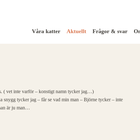
Våra katter
Aktuellt
Frågor & svar
Om
. ( vet inte varför – konstigt namn tycker jag…)
ka snygg tycker jag – får se vad min man – Björne tycker – inte
– han är ju man…