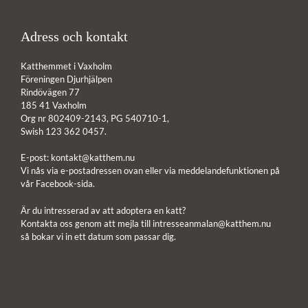
Adress och kontakt
Katthemmet i Vaxholm
Föreningen Djurhjälpen
Rindövägen 77
185 41 Vaxholm
Org nr 802409-2143, PG 540710-1,
Swish 123 362 0457.
E-post:
kontakt@katthem.nu
Vi nås via e-postadressen ovan eller via meddelandefunktionen på
vår Facebook-sida.
Är du intresserad av att adoptera en katt?
Kontakta oss genom att mejla till
intresseanmalan@katthem.nu
så bokar vi in ett datum som passar dig.