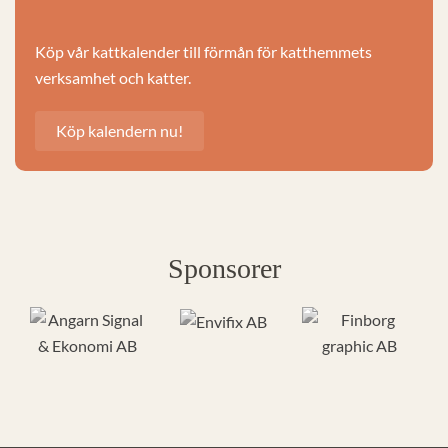
Köp vår kattkalender till förmån för katthemmets
verksamhet och katter.
Köp kalendern nu!
Sponsorer