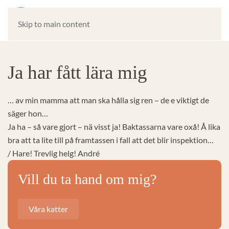
Skip to main content
Ja har fått lära mig
… av min mamma att man ska hålla sig ren – de e viktigt de
säger hon…
Ja ha – så vare gjort – nä visst ja! Baktassarna vare oxå! Å lika
bra att ta lite till på framtassen i fall att det blir inspektion…
/ Hare! Trevlig helg! André
Vill du ta hand om mig?
Våra katter