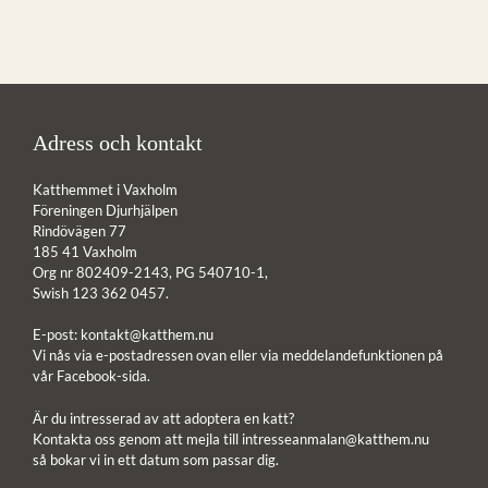
Adress och kontakt
Katthemmet i Vaxholm
Föreningen Djurhjälpen
Rindövägen 77
185 41 Vaxholm
Org nr 802409-2143, PG 540710-1,
Swish 123 362 0457.
E-post:
kontakt@katthem.nu
Vi nås via e-postadressen ovan eller via meddelandefunktionen på
vår Facebook-sida.
Är du intresserad av att adoptera en katt?
Kontakta oss genom att mejla till
intresseanmalan@katthem.nu
så bokar vi in ett datum som passar dig.