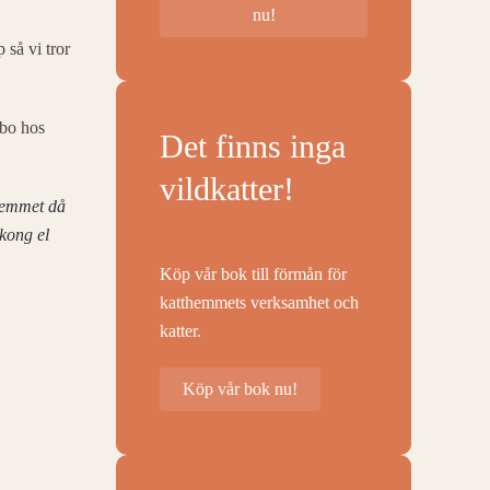
nu!
 så vi tror
 bo hos
Det finns inga
vildkatter!
themmet då
lkong el
Köp vår bok till förmån för
katthemmets verksamhet och
katter.
Köp vår bok nu!