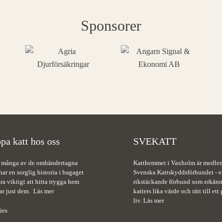
Sponsorer
pa katt hos oss
SVEKATT
 många av de omhändertagna
Katthemmet i Vaxholm är medle
har en sorglig historia i bagaget
Svenska Kattskyddsförbundet - e
tra viktigt att hitta trygga hem
rikstäckande förbund som erkänn
ar just dem.
Läs mer
katters lika värde och rätt till ett 
liv.
Läs mer
ies