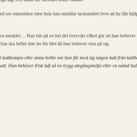
med oss människor men hela han utstrålar tacksamhet över att ha fått hjälp
 bara muskler… Han bär på en hel del övervikt vilket gör att han behöver
an ska heller inte bo för litet då han behöver röra på sig.
äll kattkompis eller ännu hellre om han får med sig någon katt från kat
att. Han behöver frisk luft så en trygg utegångsmiljö eller en nätad ba