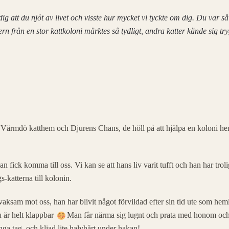
å dig att du njöt av livet och visste hur mycket vi tyckte om dig. Du var s
rn från en stor kattkoloni märktes så tydligt, andra katter kände sig try
ärmdö katthem och Djurens Chans, de höll på att hjälpa en koloni h
 fick komma till oss. Vi kan se att hans liv varit tufft och han har troli
-katterna till kolonin.
 vaksam mot oss, han har blivit något förvildad efter sin tid ute som he
u är helt klappbar
Man får närma sig lugnt och prata med honom oc
ga tag, och kliad lite halvhårt under hakan!