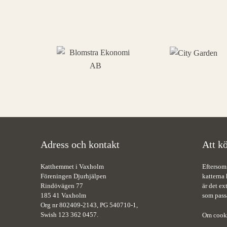
Adress och kontakt
Att kö
Katthemmet i Vaxholm
Eftersom
Föreningen Djurhjälpen
katterna 
Rindövägen 77
är det ex
185 41 Vaxholm
som pass
Org nr 802409-2143, PG 540710-1,
Swish 123 362 0457.
Om cook