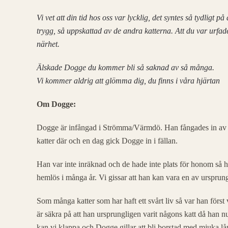
Vi vet att din tid hos oss var lycklig, det syntes så tydligt p
trygg, så uppskattad av de andra katterna. Att du var urfade
närhet.
Älskade Dogge du kommer bli så saknad av så många.
Vi kommer aldrig att glömma dig, du finns i våra hjärtan
Om Dogge:
Dogge är infångad i Strömma/Värmdö. Han fångades in av V
katter där och en dag gick Dogge in i fällan.
Han var inte inräknad och de hade inte plats för honom så han
hemlös i många år. Vi gissar att han kan vara en av ursprungs
Som många katter som har haft ett svårt liv så var han först
är säkra på att han ursprungligen varit någons katt då han n
kan vi klappa och Dogge gillar att bli borstad med mjuka lån