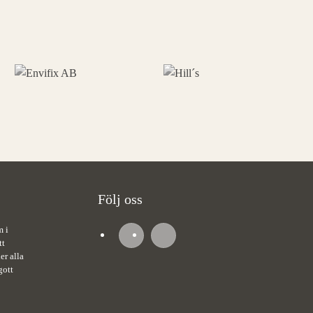
Följ oss
m i
tt
er alla
gott