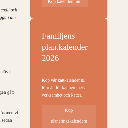
Köp kalendern nu!
å snäll och
gga i din
Familjens
plan.kalender
2026
emlösa
Köp vår kattkalender till
förmån för katthemmets
gen gått
verksamhet och katter.
Köp
mlös men vi
h sedan
planeringskalendern