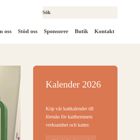
 oss
Stöd oss
Sponsorer
Butik
Kontakt
Kalender 2026
Köp vår kattkalender till
förmån för katthemmets
verksamhet och katter.