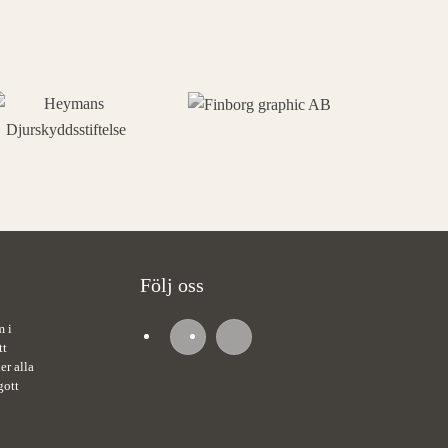
Följ oss
m i
tt
er alla
gott