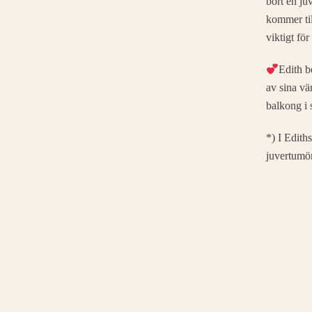
bort en ju
Familj
kommer til
Barn
viktigt för
Övriga husdjur
Edith b
Katt
av sina vä
Hund
balkong i 
Övriga djur
*) I Edith
Meddelande
*
juvertumör