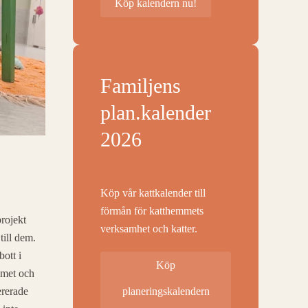
Köp kalendern nu!
Familjens
plan.kalender
2026
Köp vår kattkalender till
förmån för katthemmets
rojekt
verksamhet och katter.
till dem.
bott i
Köp
mmet och
ererade
planeringskalendern