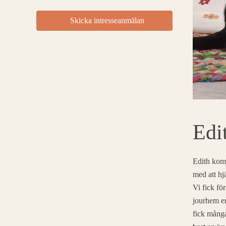
Skicka intresseanmälan
Ditt namn
*
Telefonnummer
*
Adress
*
Edi
Postnummer
*
Ort
*
Edith kom
med att hj
E-post
*
Vi fick för
jourhem en
Boende
fick många