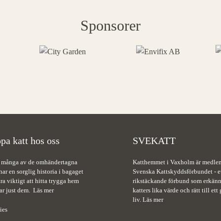
Sponsorer
pa katt hos oss
SVEKATT
 många av de omhändertagna
Katthemmet i Vaxholm är medle
har en sorglig historia i bagaget
Svenska Kattskyddsförbundet - e
tra viktigt att hitta trygga hem
rikstäckande förbund som erkänn
ar just dem.
Läs mer
katters lika värde och rätt till ett 
liv.
Läs mer
ies