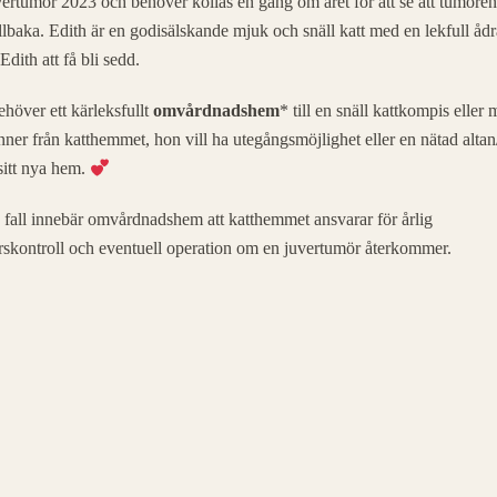
vertumör 2023 och behöver kollas en gång om året för att se att tumören
lbaka. Edith är en godisälskande mjuk och snäll katt med en lekfull ådr
 Edith att få bli sedd.
ehöver ett kärleksfullt
omvårdnadshem
* till en snäll kattkompis elle
nner från katthemmet, hon vill ha utegångsmöjlighet eller en nätad altan
sitt nya hem.
s fall innebär omvårdnadshem att katthemmet ansvarar för årlig
skontroll och eventuell operation om en juvertumör återkommer.