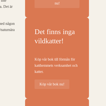
 inte
nu!
a. Det är
r med någon
/naturnära
Det finns inga
vildkatter!
Köp vår bok till förmån för
katthemmets verksamhet och
katter.
Köp vår bok nu!