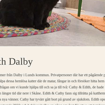
th Dalby
mer från Dalby i Lunds kommun. Privatpersoner där har ett pågående p
älpa dessa hemlösa katter där de matar, fångar in och försöker hitta hem 
frågan om vi kunde hjälpa till och sa ja till två: Cathy & Edith, de hade 
 längre tid där nere i Skåne. Edith & Cathy fann sig tillrätta på katthe
 nya vänner. Cathy har tyvärr gått bort på grund av sjukdom. Edith op