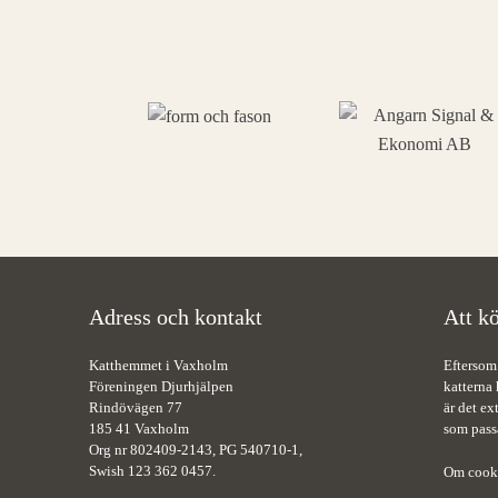
Adress och kontakt
Att kö
Katthemmet i Vaxholm
Eftersom
Föreningen Djurhjälpen
katterna 
Rindövägen 77
är det ex
185 41 Vaxholm
som pass
Org nr 802409-2143, PG 540710-1,
Swish 123 362 0457.
Om cook