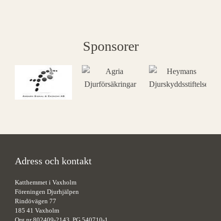
Sponsorer
Adress och kontakt
Katthemmet i Vaxholm
Föreningen Djurhjälpen
Rindövägen 77
185 41 Vaxholm
Org nr 802409-2143, PG 540710-1,