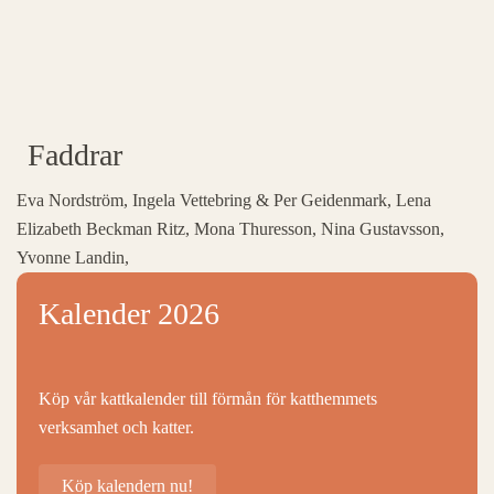
Faddrar
Eva Nordström, Ingela Vettebring & Per Geidenmark, Lena
Elizabeth Beckman Ritz, Mona Thuresson, Nina Gustavsson,
Yvonne Landin,
Kalender 2026
Köp vår kattkalender till förmån för katthemmets
verksamhet och katter.
Köp kalendern nu!