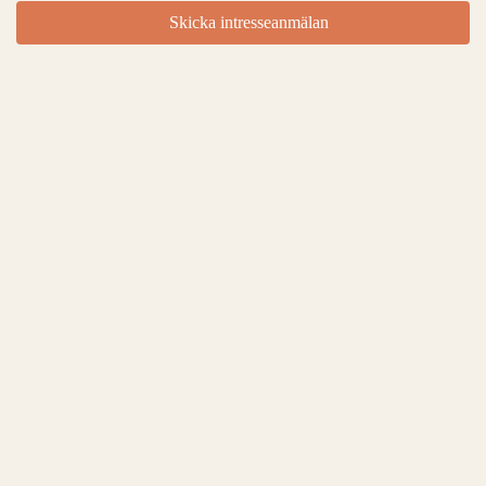
Skicka intresseanmälan
Ditt namn
*
Telefonnummer
*
Adress
*
Postnummer
*
Ort
*
E-post
*
Boende
Familj