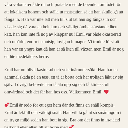
våra volontärer åkte dit och pratade med de boende i området för
att lokalisera honom och ställa ut matstation så att han skulle gå att
fånga in. Han var inte lätt men till slut lät han sig fångas in och
visade sig då vara en helt tam och väldigt ömhetstörstande liten
katt, han kan inte få nog av klappar nu! Emil var både okastrerad
och omärkt, enormt smutsig, tovig och mager. Vi trodde först att
han var en yngre katt då han är så liten till växten men Emil är nog
en lite medelålders herre.
Emil har nu blivit kastrerad och veterinärundersökt. Han har en
gammal skada på en tass, en tå är borta och har troligen läkt av sig
själv. I övrigt behövde han få äta upp sig och få kärleksfull
omvårdnad och det får han hos oss. Välkommen Emil!
Emil är redo för ett eget hem där det finns en snäll kompis,
Emil är lekfull och väldigt snäll. Han vill få gå ut så småningom i
en trygg miljö sedan han bott in sig. Bra om det finns in in-nätad
balkong eller altan till att börja med.