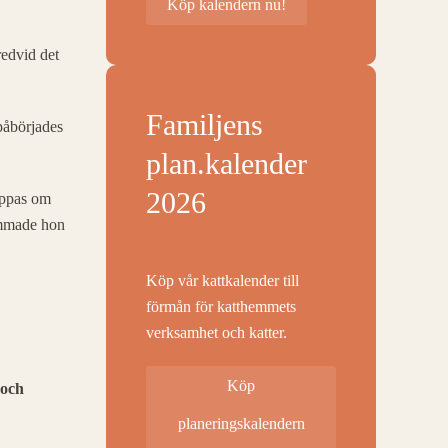
Köp kalendern nu!
redvid det
Familjens
påbörjades
plan.kalender
2026
appas om
lommade hon
Köp vår kattkalender till
förmån för katthemmets
verksamhet och katter.
Köp
 och
planeringskalendern