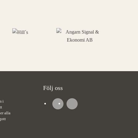
Följ oss
m i
tt
er alla
gott