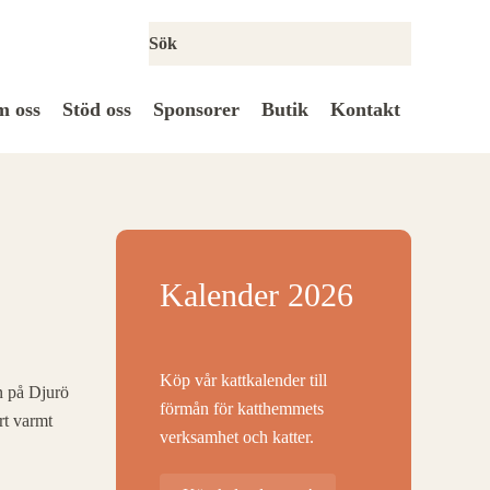
 oss
Stöd oss
Sponsorer
Butik
Kontakt
Kalender 2026
Köp vår kattkalender till
en på Djurö
förmån för katthemmets
rt varmt
verksamhet och katter.