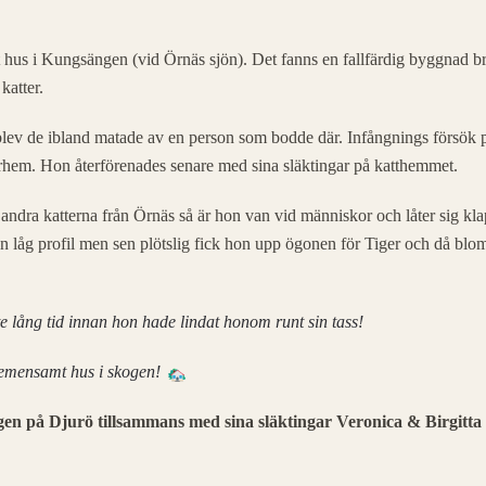
t hus i Kungsängen (vid Örnäs sjön). Det fanns en fallfärdig byggnad b
katter.
 blev de ibland matade av en person som bodde där. Infångnings försök 
rhem. Hon återförenades senare med sina släktingar på katthemmet.
andra katterna från Örnäs så är hon van vid människor och låter sig kl
ll en låg profil men sen plötslig fick hon upp ögonen för Tiger och då b
e lång tid innan hon hade lindat honom runt sin tass!
 gemensamt hus i skogen!
skogen på Djurö tillsammans med sina släktingar Veronica & Birgitta