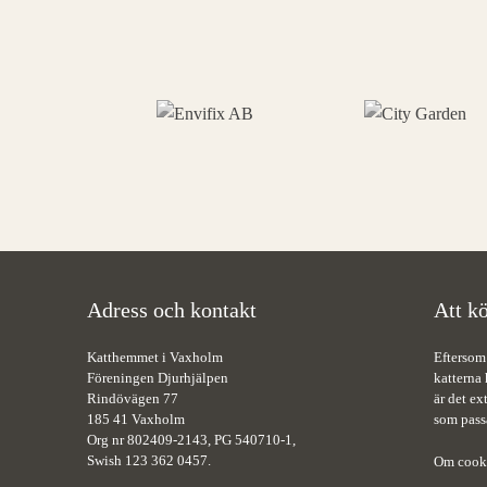
Adress och kontakt
Att kö
Katthemmet i Vaxholm
Eftersom
Föreningen Djurhjälpen
katterna 
Rindövägen 77
är det ex
185 41 Vaxholm
som pass
Org nr 802409-2143, PG 540710-1,
Swish 123 362 0457.
Om cook