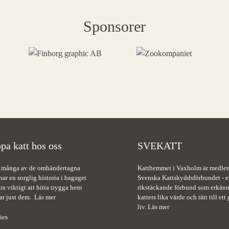
Sponsorer
pa katt hos oss
SVEKATT
 många av de omhändertagna
Katthemmet i Vaxholm är medle
har en sorglig historia i bagaget
Svenska Kattskyddsförbundet - e
tra viktigt att hitta trygga hem
rikstäckande förbund som erkänn
ar just dem.
Läs mer
katters lika värde och rätt till ett 
liv.
Läs mer
ies