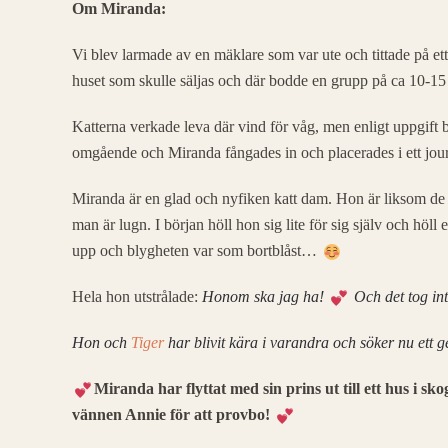
Om Miranda:
Vi blev larmade av en mäklare som var ute och tittade på et
huset som skulle säljas och där bodde en grupp på ca 10-15 
Katterna verkade leva där vind för våg, men enligt uppgift
omgående och Miranda fångades in och placerades i ett jou
Miranda är en glad och nyfiken katt dam. Hon är liksom de 
man är lugn. I början höll hon sig lite för sig själv och hö
upp och blygheten var som bortblåst…
Hela hon utstrålade:
Honom ska jag ha!
Och det tog int
Hon och
Tiger
har blivit kära i varandra och söker nu ett
Miranda har flyttat med sin prins ut till ett hus i 
vännen Annie för att provbo!