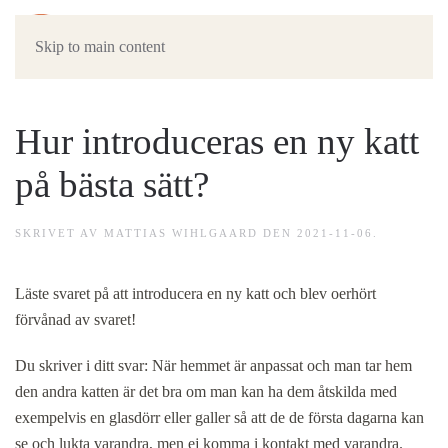
Skip to main content
Hur introduceras en ny katt
på bästa sätt?
SKRIVET AV
MATTIAS WIHLGAARD
DEN
2021-11-06
.
Läste svaret på att introducera en ny katt och blev oerhört
förvånad av svaret!
Du skriver i ditt svar: När hemmet är anpassat och man tar hem
den andra katten är det bra om man kan ha dem åtskilda med
exempelvis en glasdörr eller galler så att de de första dagarna kan
se och lukta varandra, men ej komma i kontakt med varandra.