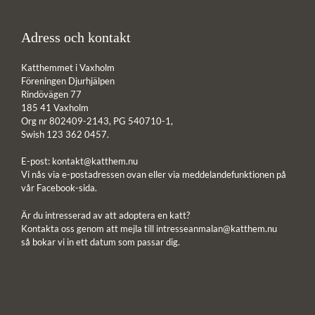
Adress och kontakt
Katthemmet i Vaxholm
Föreningen Djurhjälpen
Rindövägen 77
185 41 Vaxholm
Org nr 802409-2143, PG 540710-1,
Swish 123 362 0457.
E-post:
kontakt@katthem.nu
Vi nås via e-postadressen ovan eller via meddelandefunktionen på
vår Facebook-sida.
Är du intresserad av att adoptera en katt?
Kontakta oss genom att mejla till
intresseanmalan@katthem.nu
så bokar vi in ett datum som passar dig.