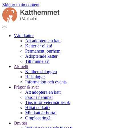
Skip to main content
Våra katter
Att adoptera en katt
Katter är olika!
Permanent jourhem
Adopterade katter
Till minne av
Aktuellt
Katthemsbloggen
Hälsningar
Information och events
Frågor & svar
Att adoptera en katt
Faror i hemmet
Tips inför veterinärbesök
Hittat en katt?
Min katt är borta!
Omplacering?
Om oss