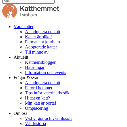
Våra katter
Att adoptera en katt
Katter är olika!
Permanent jourhem
Adopterade katter
Till minne av
Aktuellt
Katthemsbloggen
Hälsningar
Information och events
Frågor & svar
Att adoptera en katt
Faror i hemmet
Tips inför veterinärbesök
Hittat en katt?
Min katt är borta!
Omplacering?
Om oss
Vad vi gör och vår filosofi
Vår historia