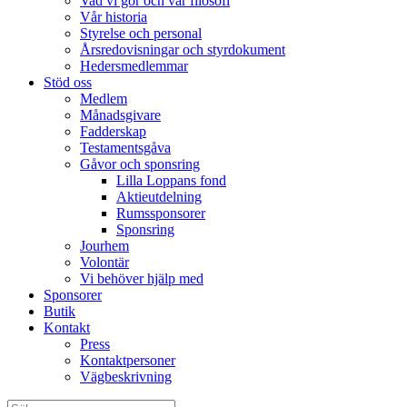
Vad vi gör och vår filosofi
Vår historia
Styrelse och personal
Årsredovisningar och styrdokument
Hedersmedlemmar
Stöd oss
Medlem
Månadsgivare
Fadderskap
Testamentsgåva
Gåvor och sponsring
Lilla Loppans fond
Aktieutdelning
Rumssponsorer
Sponsring
Jourhem
Volontär
Vi behöver hjälp med
Sponsorer
Butik
Kontakt
Press
Kontaktpersoner
Vägbeskrivning