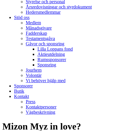
Styrelse och personal
Årsredovisningar och styrdokument
Hedersmedlemmar
Stöd oss
Medlem
Månadsgivare
Fadderskap
Testamentsgåva
Gåvor och sponsring
Lilla Loppans fond
Aktieutdelning
Rumssponsorer
Sponsring
Jourhem
Volontär
Vi behöver hjälp med
Sponsorer
Butik
Kontakt
Press
Kontaktpersoner
Vägbeskrivning
Mizon Myz in love?