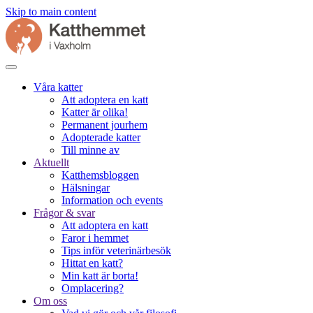
Skip to main content
Våra katter
Att adoptera en katt
Katter är olika!
Permanent jourhem
Adopterade katter
Till minne av
Aktuellt
Katthemsbloggen
Hälsningar
Information och events
Frågor & svar
Att adoptera en katt
Faror i hemmet
Tips inför veterinärbesök
Hittat en katt?
Min katt är borta!
Omplacering?
Om oss