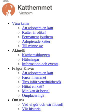
Våra katter
Att adoptera en katt
Katter är olika!
Permanent jourhem
Adopterade katter
Till minne av
Aktuellt
Katthemsbloggen
Hälsningar
Information och events
Frågor & svar
Att adoptera en katt
Faror i hemmet
Tips inför veterinärbesök
Hittat en katt?
Min katt är borta!
Omplacering?
Om oss
Vad vi gör och vår filosofi
Vår historia