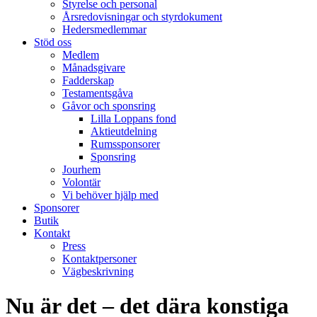
Styrelse och personal
Årsredovisningar och styrdokument
Hedersmedlemmar
Stöd oss
Medlem
Månadsgivare
Fadderskap
Testamentsgåva
Gåvor och sponsring
Lilla Loppans fond
Aktieutdelning
Rumssponsorer
Sponsring
Jourhem
Volontär
Vi behöver hjälp med
Sponsorer
Butik
Kontakt
Press
Kontaktpersoner
Vägbeskrivning
Nu är det – det dära konstiga