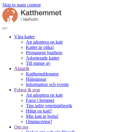
Skip to main content
Våra katter
Att adoptera en katt
Katter är olika!
Permanent jourhem
Adopterade katter
Till minne av
Aktuellt
Katthemsbloggen
Hälsningar
Information och events
Frågor & svar
Att adoptera en katt
Faror i hemmet
Tips inför veterinärbesök
Hittat en katt?
Min katt är borta!
Omplacering?
Om oss