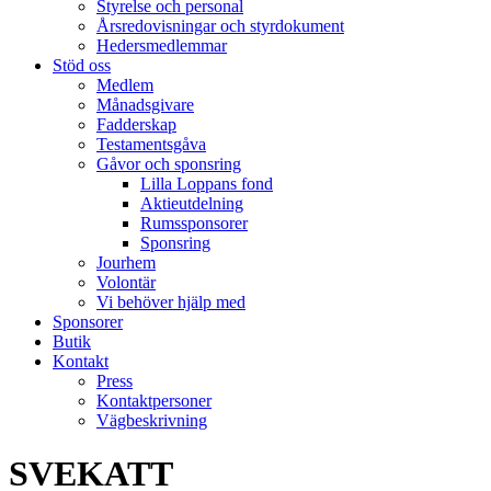
Styrelse och personal
Årsredovisningar och styrdokument
Hedersmedlemmar
Stöd oss
Medlem
Månadsgivare
Fadderskap
Testamentsgåva
Gåvor och sponsring
Lilla Loppans fond
Aktieutdelning
Rumssponsorer
Sponsring
Jourhem
Volontär
Vi behöver hjälp med
Sponsorer
Butik
Kontakt
Press
Kontaktpersoner
Vägbeskrivning
SVEKATT