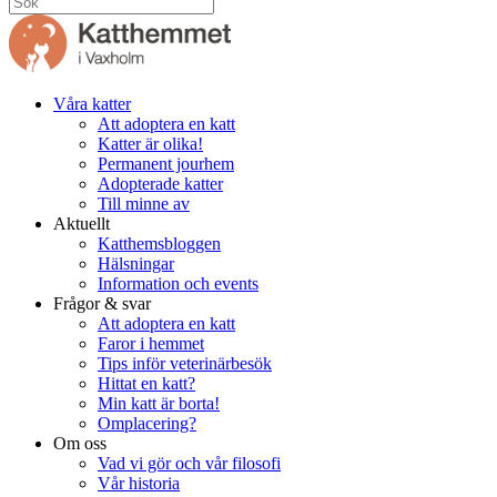
Våra katter
Att adoptera en katt
Katter är olika!
Permanent jourhem
Adopterade katter
Till minne av
Aktuellt
Katthemsbloggen
Hälsningar
Information och events
Frågor & svar
Att adoptera en katt
Faror i hemmet
Tips inför veterinärbesök
Hittat en katt?
Min katt är borta!
Omplacering?
Om oss
Vad vi gör och vår filosofi
Vår historia