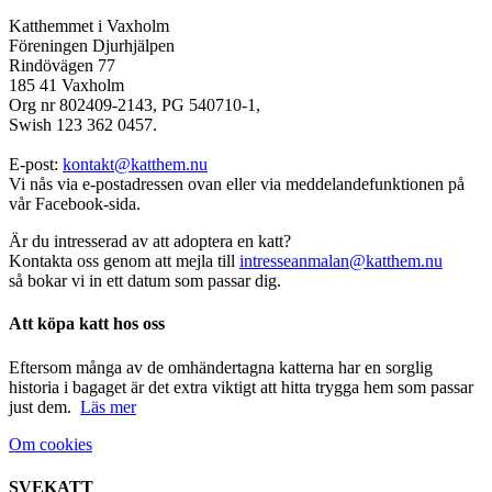
Katthemmet i Vaxholm
Föreningen Djurhjälpen
Rindövägen 77
185 41 Vaxholm
Org nr 802409-2143, PG 540710-1,
Swish 123 362 0457.
E-post:
kontakt@katthem.nu
Vi nås via e-postadressen ovan eller via meddelandefunktionen på
vår Facebook-sida.
Är du intresserad av att adoptera en katt?
Kontakta oss genom att mejla till
intresseanmalan@katthem.nu
så bokar vi in ett datum som passar dig.
Att köpa katt hos oss
Eftersom många av de omhändertagna katterna har en sorglig
historia i bagaget är det extra viktigt att hitta trygga hem som passar
just dem.
Läs mer
Om cookies
SVEKATT