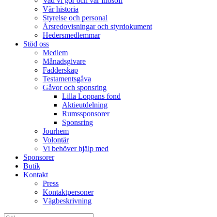
Vad vi gör och vår filosofi
Vår historia
Styrelse och personal
Årsredovisningar och styrdokument
Hedersmedlemmar
Stöd oss
Medlem
Månadsgivare
Fadderskap
Testamentsgåva
Gåvor och sponsring
Lilla Loppans fond
Aktieutdelning
Rumssponsorer
Sponsring
Jourhem
Volontär
Vi behöver hjälp med
Sponsorer
Butik
Kontakt
Press
Kontaktpersoner
Vägbeskrivning