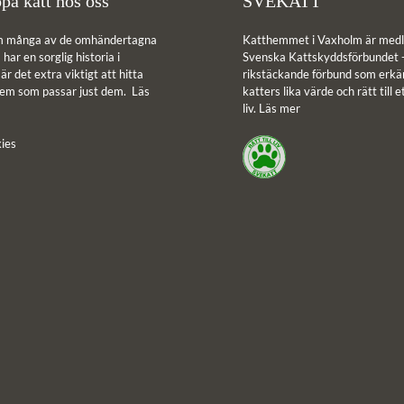
pa katt hos oss
SVEKATT
m många av de omhändertagna
Katthemmet i Vaxholm är medl
har en sorglig historia i
Svenska Kattskyddsförbundet -
r det extra viktigt att hitta
rikstäckande förbund som erkän
hem som passar just dem.
Läs
katters lika värde och rätt till e
liv.
Läs mer
ies