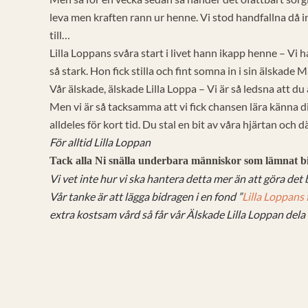
leva men kraften rann ur henne. Vi stod handfallna då i
till…
Lilla Loppans svåra start i livet hann ikapp henne – Vi
så stark. Hon fick stilla och fint somna in i sin älskad
Vår älskade, älskade Lilla Loppa – Vi är så ledsna att du 
Men vi är så tacksamma att vi fick chansen lära känna di
alldeles för kort tid. Du stal en bit av våra hjärtan och 
För alltid Lilla Loppan
Tack alla Ni snälla underbara människor som lämnat bi
Vi vet inte hur vi ska hantera detta mer än att göra det 
Vår tanke är att lägga bidragen i en fond ”
Lilla Loppans
extra kostsam vård så får vår Älskade Lilla Loppan dela