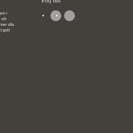
Följ oss
em i
 ett
ner alla
tt gott