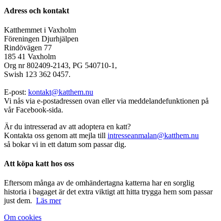
Adress och kontakt
Katthemmet i Vaxholm
Föreningen Djurhjälpen
Rindövägen 77
185 41 Vaxholm
Org nr 802409-2143, PG 540710-1,
Swish 123 362 0457.
E-post:
kontakt@katthem.nu
Vi nås via e-postadressen ovan eller via meddelandefunktionen på
vår Facebook-sida.
Är du intresserad av att adoptera en katt?
Kontakta oss genom att mejla till
intresseanmalan@katthem.nu
så bokar vi in ett datum som passar dig.
Att köpa katt hos oss
Eftersom många av de omhändertagna katterna har en sorglig
historia i bagaget är det extra viktigt att hitta trygga hem som passar
just dem.
Läs mer
Om cookies