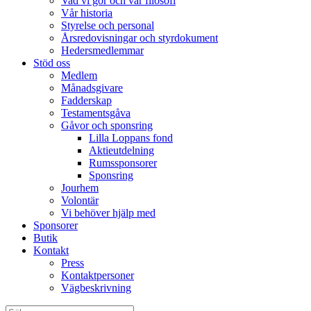
Vad vi gör och vår filosofi
Vår historia
Styrelse och personal
Årsredovisningar och styrdokument
Hedersmedlemmar
Stöd oss
Medlem
Månadsgivare
Fadderskap
Testamentsgåva
Gåvor och sponsring
Lilla Loppans fond
Aktieutdelning
Rumssponsorer
Sponsring
Jourhem
Volontär
Vi behöver hjälp med
Sponsorer
Butik
Kontakt
Press
Kontaktpersoner
Vägbeskrivning