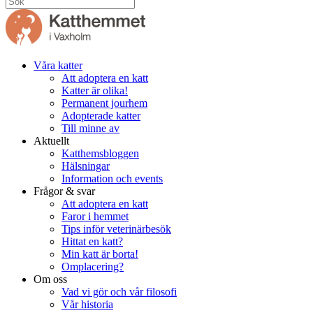
Våra katter
Att adoptera en katt
Katter är olika!
Permanent jourhem
Adopterade katter
Till minne av
Aktuellt
Katthemsbloggen
Hälsningar
Information och events
Frågor & svar
Att adoptera en katt
Faror i hemmet
Tips inför veterinärbesök
Hittat en katt?
Min katt är borta!
Omplacering?
Om oss
Vad vi gör och vår filosofi
Vår historia