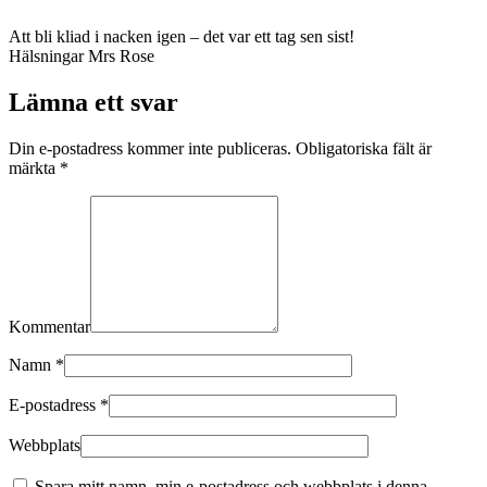
Att bli kliad i nacken igen – det var ett tag sen sist!
Hälsningar Mrs Rose
Lämna ett svar
Din e-postadress kommer inte publiceras. Obligatoriska fält är
märkta
*
Kommentar
Namn
*
E-postadress
*
Webbplats
Spara mitt namn, min e-postadress och webbplats i denna