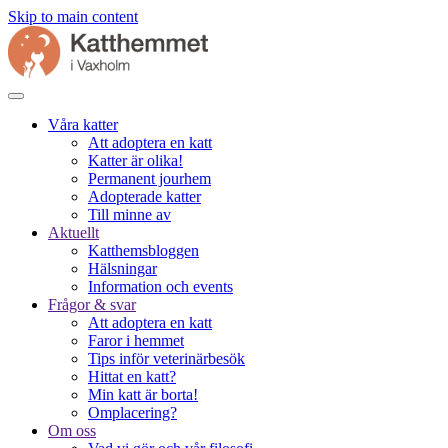
Skip to main content
Våra katter
Att adoptera en katt
Katter är olika!
Permanent jourhem
Adopterade katter
Till minne av
Aktuellt
Katthemsbloggen
Hälsningar
Information och events
Frågor & svar
Att adoptera en katt
Faror i hemmet
Tips inför veterinärbesök
Hittat en katt?
Min katt är borta!
Omplacering?
Om oss