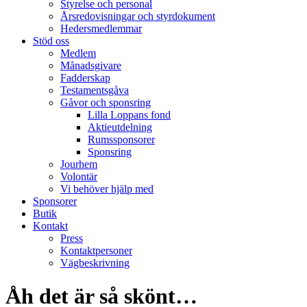
Styrelse och personal
Årsredovisningar och styrdokument
Hedersmedlemmar
Stöd oss
Medlem
Månadsgivare
Fadderskap
Testamentsgåva
Gåvor och sponsring
Lilla Loppans fond
Aktieutdelning
Rumssponsorer
Sponsring
Jourhem
Volontär
Vi behöver hjälp med
Sponsorer
Butik
Kontakt
Press
Kontaktpersoner
Vägbeskrivning
Åh det är så skönt…