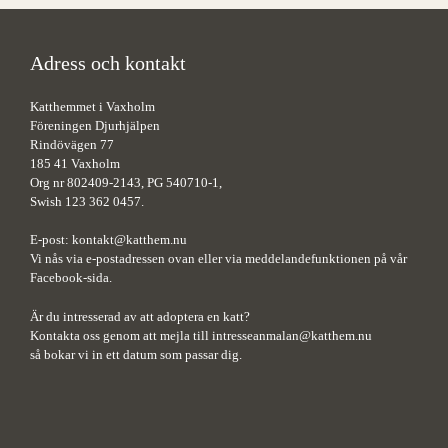
Adress och kontakt
Katthemmet i Vaxholm
Föreningen Djurhjälpen
Rindövägen 77
185 41 Vaxholm
Org nr 802409-2143, PG 540710-1,
Swish 123 362 0457.
E-post:
kontakt@katthem.nu
Vi nås via e-postadressen ovan eller via meddelandefunktionen på vår
Facebook-sida.
Är du intresserad av att adoptera en katt?
Kontakta oss genom att mejla till
intresseanmalan@katthem.nu
så bokar vi in ett datum som passar dig.