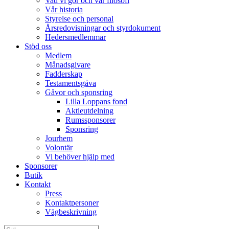
Vad vi gör och vår filosofi
Vår historia
Styrelse och personal
Årsredovisningar och styrdokument
Hedersmedlemmar
Stöd oss
Medlem
Månadsgivare
Fadderskap
Testamentsgåva
Gåvor och sponsring
Lilla Loppans fond
Aktieutdelning
Rumssponsorer
Sponsring
Jourhem
Volontär
Vi behöver hjälp med
Sponsorer
Butik
Kontakt
Press
Kontaktpersoner
Vägbeskrivning