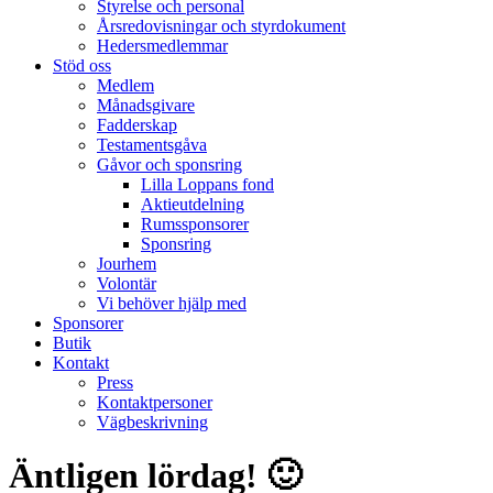
Styrelse och personal
Årsredovisningar och styrdokument
Hedersmedlemmar
Stöd oss
Medlem
Månadsgivare
Fadderskap
Testamentsgåva
Gåvor och sponsring
Lilla Loppans fond
Aktieutdelning
Rumssponsorer
Sponsring
Jourhem
Volontär
Vi behöver hjälp med
Sponsorer
Butik
Kontakt
Press
Kontaktpersoner
Vägbeskrivning
Äntligen lördag! 🙂