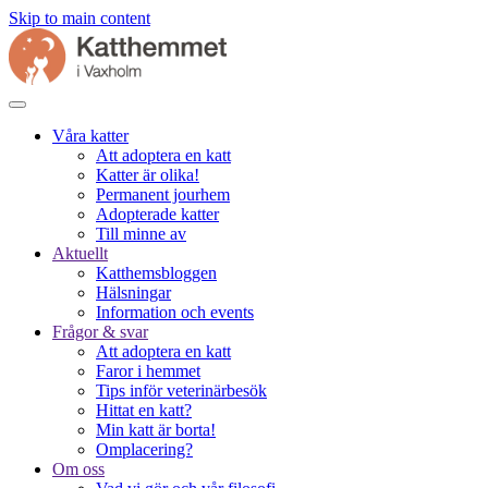
Skip to main content
Våra katter
Att adoptera en katt
Katter är olika!
Permanent jourhem
Adopterade katter
Till minne av
Aktuellt
Katthemsbloggen
Hälsningar
Information och events
Frågor & svar
Att adoptera en katt
Faror i hemmet
Tips inför veterinärbesök
Hittat en katt?
Min katt är borta!
Omplacering?
Om oss