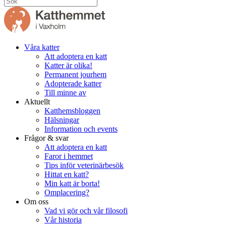
Våra katter
Att adoptera en katt
Katter är olika!
Permanent jourhem
Adopterade katter
Till minne av
Aktuellt
Katthemsbloggen
Hälsningar
Information och events
Frågor & svar
Att adoptera en katt
Faror i hemmet
Tips inför veterinärbesök
Hittat en katt?
Min katt är borta!
Omplacering?
Om oss
Vad vi gör och vår filosofi
Vår historia