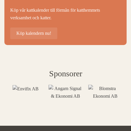
Köp vår kattkalender till förmån för katthemmets
verksamhet och katter.
Köp kalendern nu!
Sponsorer