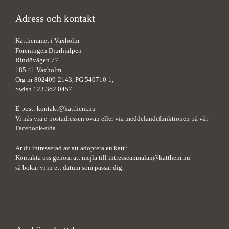
Adress och kontakt
Katthemmet i Vaxholm
Föreningen Djurhjälpen
Rindövägen 77
185 41 Vaxholm
Org nr 802409-2143, PG 540710-1,
Swish 123 362 0457.
E-post:
kontakt@katthem.nu
Vi nås via e-postadressen ovan eller via meddelandefunktionen på vår
Facebook-sida.
Är du intresserad av att adoptera en katt?
Kontakta oss genom att mejla till
intresseanmalan@katthem.nu
så bokar vi in ett datum som passar dig.