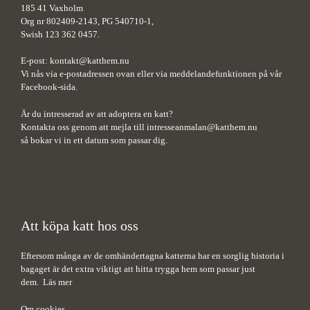
185 41 Vaxholm
Org nr 802409-2143, PG 540710-1,
Swish 123 362 0457.
E-post:
kontakt@katthem.nu
Vi nås via e-postadressen ovan eller via meddelandefunktionen på vår
Facebook-sida.
Är du intresserad av att adoptera en katt?
Kontakta oss genom att mejla till
intresseanmalan@katthem.nu
så bokar vi in ett datum som passar dig.
Att köpa katt hos oss
Eftersom många av de omhändertagna katterna har en sorglig historia i
bagaget är det extra viktigt att hitta trygga hem som passar just
dem.
Läs mer
Om cookies