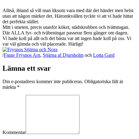
Alltså, ibland så vill man liksom vara med där det händer men helst
utan att någon märker det. Häromkvällen tyckte vi att vi hade hittat
det perfekta stället.
Mitt i smeten, precis utanför köket, städskrubben och tvättstugan.
Där ALLA fyr- och tvåbeningar passerar flera gånger om dagen.
Vi hade koll på allt och det bästa var att ingen hade koll på oss. Vi
var väl gömda och väl placerade. Härligt!
/
Figge Frysnos Arn
,
Stjärna af Djursholm
och
Lotta Gard
Lämna ett svar
Din e-postadress kommer inte publiceras. Obligatoriska fält är
märkta
*
Kommentar