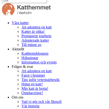
Våra katter
Att adoptera en katt
Katter är olika!
Permanent jourhem
Adopterade katter
Till minne av
Aktuellt
Katthemsbloggen
Hälsningar
Information och events
Frågor & svar
Att adoptera en katt
Faror i hemmet
Tips inför veterinärbesök
Hittat en katt?
Min katt är borta!
Omplacering?
Om oss
Vad vi gör och vår filosofi
Vår historia