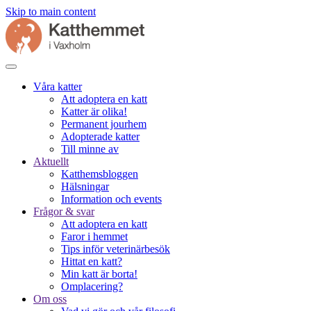
Skip to main content
Våra katter
Att adoptera en katt
Katter är olika!
Permanent jourhem
Adopterade katter
Till minne av
Aktuellt
Katthemsbloggen
Hälsningar
Information och events
Frågor & svar
Att adoptera en katt
Faror i hemmet
Tips inför veterinärbesök
Hittat en katt?
Min katt är borta!
Omplacering?
Om oss