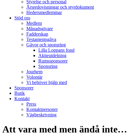
Styrelse och personal
Årsredovisningar och styrdokument
Hedersmedlemmar
Stöd oss
Medlem
Månadsgivare
Fadderskap
Testamentsgåva
Gåvor och sponsring
Lilla Loppans fond
Aktieutdelning
Rumssponsorer
Sponsring
Jourhem
Volontär
Vi behöver hjälp med
Sponsorer
Butik
Kontakt
Press
Kontaktpersoner
Vägbeskrivning
Att vara med men ändå inte…