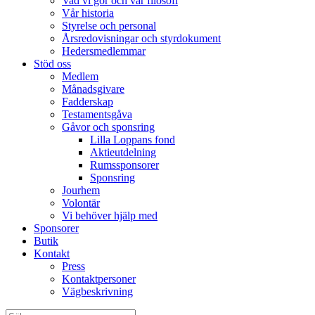
Vad vi gör och vår filosofi
Vår historia
Styrelse och personal
Årsredovisningar och styrdokument
Hedersmedlemmar
Stöd oss
Medlem
Månadsgivare
Fadderskap
Testamentsgåva
Gåvor och sponsring
Lilla Loppans fond
Aktieutdelning
Rumssponsorer
Sponsring
Jourhem
Volontär
Vi behöver hjälp med
Sponsorer
Butik
Kontakt
Press
Kontaktpersoner
Vägbeskrivning