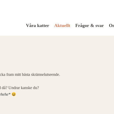
Våra katter
Aktuellt
Frågor & svar
Om
locka fram mitt bästa skrämselutseende.
vad då? Undrar kanske du?
ehehe*