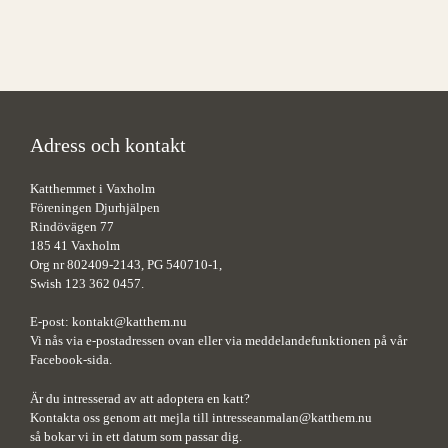
Adress och kontakt
Katthemmet i Vaxholm
Föreningen Djurhjälpen
Rindövägen 77
185 41 Vaxholm
Org nr 802409-2143, PG 540710-1,
Swish 123 362 0457.
E-post:
kontakt@katthem.nu
Vi nås via e-postadressen ovan eller via meddelandefunktionen på vår
Facebook-sida.
Är du intresserad av att adoptera en katt?
Kontakta oss genom att mejla till
intresseanmalan@katthem.nu
så bokar vi in ett datum som passar dig.