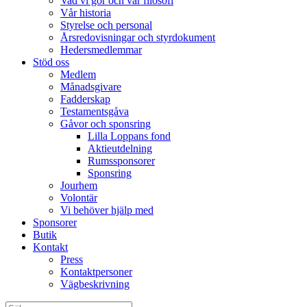
Vad vi gör och vår filosofi
Vår historia
Styrelse och personal
Årsredovisningar och styrdokument
Hedersmedlemmar
Stöd oss
Medlem
Månadsgivare
Fadderskap
Testamentsgåva
Gåvor och sponsring
Lilla Loppans fond
Aktieutdelning
Rumssponsorer
Sponsring
Jourhem
Volontär
Vi behöver hjälp med
Sponsorer
Butik
Kontakt
Press
Kontaktpersoner
Vägbeskrivning