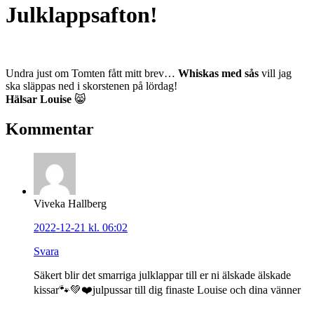
Julklappsafton!
Undra just om Tomten fått mitt brev…
Whiskas med sås
vill jag
ska släppas ned i skorstenen på lördag!
Hälsar Louise
😸
Kommentar
Viveka Hallberg
2022-12-21 kl. 06:02
Svara
Säkert blir det smarriga julklappar till er ni älskade älskade
kissar🐾💚❤️julpussar till dig finaste Louise och dina vänner