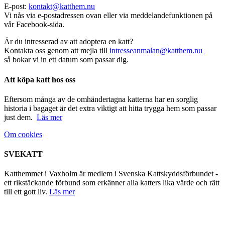
E-post:
kontakt@katthem.nu
Vi nås via e-postadressen ovan eller via meddelandefunktionen på
vår Facebook-sida.
Är du intresserad av att adoptera en katt?
Kontakta oss genom att mejla till
intresseanmalan@katthem.nu
så bokar vi in ett datum som passar dig.
Att köpa katt hos oss
Eftersom många av de omhändertagna katterna har en sorglig
historia i bagaget är det extra viktigt att hitta trygga hem som passar
just dem.
Läs mer
Om cookies
SVEKATT
Katthemmet i Vaxholm är medlem i Svenska Kattskyddsförbundet -
ett rikstäckande förbund som erkänner alla katters lika värde och rätt
till ett gott liv.
Läs mer