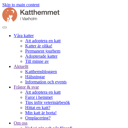
Skip to main content
Våra katter
Att adoptera en katt
Katter är olika!
Permanent jourhem
Adopterade katter
Till minne av
Aktuellt
Katthemsbloggen
Hälsningar
Information och events
Frågor & svar
Att adoptera en katt
Faror i hemmet
Tips inför veterinärbesök
Hittat en katt?
Min katt är borta!
Omplacering?
Om oss