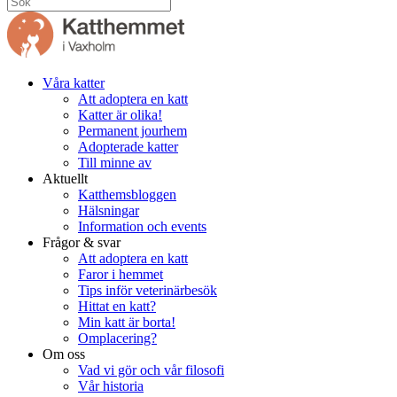
Våra katter
Att adoptera en katt
Katter är olika!
Permanent jourhem
Adopterade katter
Till minne av
Aktuellt
Katthemsbloggen
Hälsningar
Information och events
Frågor & svar
Att adoptera en katt
Faror i hemmet
Tips inför veterinärbesök
Hittat en katt?
Min katt är borta!
Omplacering?
Om oss
Vad vi gör och vår filosofi
Vår historia