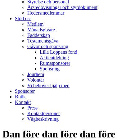
Styrelse och personal
Årsredovisningar och styrdokument
Hedersmedlemmar
Stöd oss
Medlem
Månadsgivare
Fadderskap
Testamentsgåva
Gåvor och sponsring
Lilla Loppans fond
Aktieutdelning
Rumssponsorer
Sponsring
Jourhem
Volontär
Vi behöver hjälp med
Sponsorer
Butik
Kontakt
Press
Kontaktpersoner
Vägbeskrivning
Dan före dan före dan före