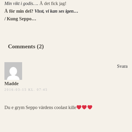
Min vikt i godis….
Å det fick jag!
Å för min del?
Visst, vi kan ses igen…
/ Kung Seppo…
Comments (2)
Svara
Madde
2016-03-15 KL. 07:45
Du e grym Seppo värdens coolast kille