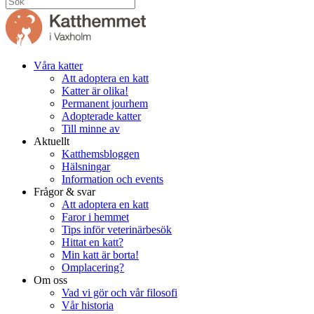
Våra katter
Att adoptera en katt
Katter är olika!
Permanent jourhem
Adopterade katter
Till minne av
Aktuellt
Katthemsbloggen
Hälsningar
Information och events
Frågor & svar
Att adoptera en katt
Faror i hemmet
Tips inför veterinärbesök
Hittat en katt?
Min katt är borta!
Omplacering?
Om oss
Vad vi gör och vår filosofi
Vår historia