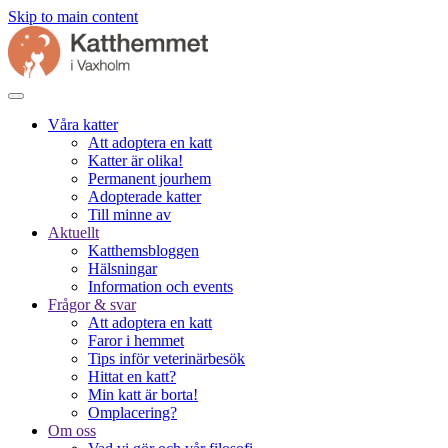
Skip to main content
Våra katter
Att adoptera en katt
Katter är olika!
Permanent jourhem
Adopterade katter
Till minne av
Aktuellt
Katthemsbloggen
Hälsningar
Information och events
Frågor & svar
Att adoptera en katt
Faror i hemmet
Tips inför veterinärbesök
Hittat en katt?
Min katt är borta!
Omplacering?
Om oss