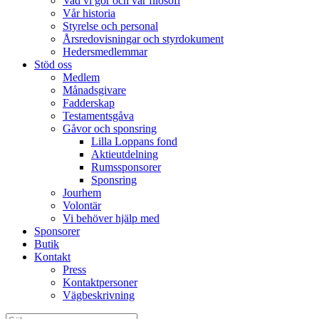
Vad vi gör och vår filosofi
Vår historia
Styrelse och personal
Årsredovisningar och styrdokument
Hedersmedlemmar
Stöd oss
Medlem
Månadsgivare
Fadderskap
Testamentsgåva
Gåvor och sponsring
Lilla Loppans fond
Aktieutdelning
Rumssponsorer
Sponsring
Jourhem
Volontär
Vi behöver hjälp med
Sponsorer
Butik
Kontakt
Press
Kontaktpersoner
Vägbeskrivning