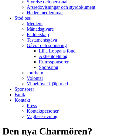
Styrelse och personal
Årsredovisningar och styrdokument
Hedersmedlemmar
Stöd oss
Medlem
Månadsgivare
Fadderskap
Testamentsgåva
Gåvor och sponsring
Lilla Loppans fond
Aktieutdelning
Rumssponsorer
Sponsring
Jourhem
Volontär
Vi behöver hjälp med
Sponsorer
Butik
Kontakt
Press
Kontaktpersoner
Vägbeskrivning
Den nya Charmören?