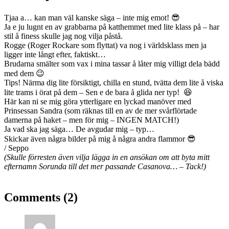
Tjaa a… kan man väl kanske säga – inte mig emot! 😎
Ja e ju lugnt en av grabbarna på katthemmet med lite klass på – har
stil å finess skulle jag nog vilja påstå.
Rogge (Roger Rockare som flyttat) va nog i världsklass men ja
ligger inte långt efter, faktiskt…
Brudarna smälter som vax i mina tassar å låter mig villigt dela bädd
med dem 😉
Tips! Närma dig lite försiktigt, chilla en stund, tvätta dem lite å viska
lite trams i örat på dem – Sen e de bara å glida ner typ! 😆
Här kan ni se mig göra ytterligare en lyckad manöver med
Prinsessan Sandra (som räknas till en av de mer svårflörtade
damerna på haket – men för mig – INGEN MATCH!)
Ja vad ska jag säga… De avgudar mig – typ…
Skickar även några bilder på mig å några andra flammor 😎
/ Seppo
(Skulle förresten även vilja lägga in en ansökan om att byta mitt
efternamn Sorunda till det mer passande Casanova… – Tack!)
Comments (2)