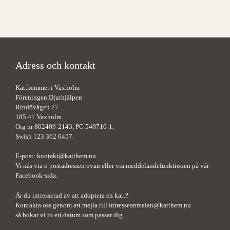
Adress och kontakt
Katthemmet i Vaxholm
Föreningen Djurhjälpen
Rindövägen 77
185 41 Vaxholm
Org nr 802409-2143, PG 540710-1,
Swish 123 362 0457.
E-post:
kontakt@katthem.nu
Vi nås via e-postadressen ovan eller via meddelandefunktionen på vår
Facebook-sida.
Är du intresserad av att adoptera en katt?
Kontakta oss genom att mejla till
intresseanmalan@katthem.nu
så bokar vi in ett datum som passar dig.