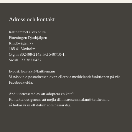
Adress och kontakt
Katthemmet i Vaxholm
Föreningen Djurhjälpen
Rindövägen 77
185 41 Vaxholm
Org nr 802409-2143, PG 540710-1,
Swish 123 362 0457.
E-post:
kontakt@katthem.nu
Vi nås via e-postadressen ovan eller via meddelandefunktionen på vår
Facebook-sida.
Är du intresserad av att adoptera en katt?
Kontakta oss genom att mejla till
intresseanmalan@katthem.nu
så bokar vi in ett datum som passar dig.