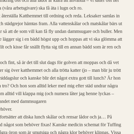
kring oss och alla lådor är klara att använda – vi sätter oss ner
a (våra arbetsgivare) ska få äta i lugn och ro.
t återställa Katthemmet till ordning och reda. Leksaker samlas in
ch städgrejor hämtas fram. Alla vattenskålar och matskålar bärs ut
dar så att de som vill kan få fly undan dammsugare och buller. Men
de lägger sig i en bädd högst upp och hoppas att vi ska glömma att
lt och kisse får snällt flytta sig till en annan bädd som är ren och
 och fint, så är det till slut dags för golven att moppas och då vet
r sig över katthemmet och alla trötta katter (jo – man blir ju trött
n middagslur och kanske blir det något extra gott till lunch? Är hon
tro? Och hon som alltid leker med mig efter städ undrar några
om alltid vill klappa mig (och numera låter jag henne lyckas –
stökandet med dammsugaren
ehöver.
 fortsätter att diska lunch skålar och rensar lådor och ja… På
tid något som behöver fixas! Kanske medicin schemat för Tuffing
n några öron som är smutsiga och några klor behöver klippas. Vissa