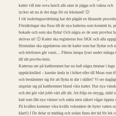
katter vill inte sova lunch alls utan är pigga och vakna och
tycker att nu är det dags för en lekstund! 🙂
I vår isoleringsavdelning har det pågått en liknande proce
Försäkringar ska fixas till de nya katterna som kommit in, pr
bokade och som ska flytta! Och några av de som provbor har
skrivas ut! 🙂 Katter ska registreras hos SKK och alla uppgi
Hemsidan ska uppdateras om de katter som har flyttat och n
och telefonen går varm… Flitens lampa lyser under många t
till sitt provbo-hem.
Katterna ute på katthemmet har nu haft några timmar i lugn o
upptäcktsfärd – kanske ända in i köket eller till Moas rum f
och bestämmer sig för att flytta in där i stället? Vi ser da
utspelar sig på katthemmet bland våra katter. Hur nya vänsk
och det gör vårt jobb värt allt slit. Att följa en otrygg, rädd
katt som fått nya vänner och sakta men säkert vågar öppna s
På kvällen kommer våra kvälls volontärer de byter vatten och
klart!) J De delar ut middag och sedan finns det tid för lek o