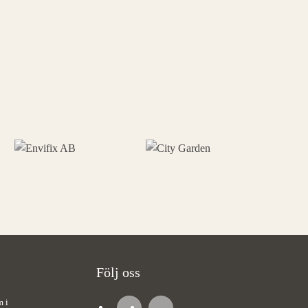
Följ oss
m i