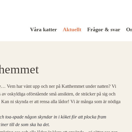
Våra katter
Aktuellt
Frågor & svar
Om
tthemmet
ke… Vem har vänt upp och ner på Katthemmet under natten? Vi
öts av oskyldiga oförstående små ansikten, de sträcker på sig och
Kan ni skynda er att rensa alla lådor! Vi är många som är nödiga
och toa-spade någon skyndar in i köket för att plocka fram
ner till de som ska ha det.