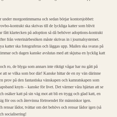
dur under morgontimmarna och sedan börjar kontorsjobbet:
ovbo-kontrakt ska skrivas till de lyckliga katter som blivit
 fått klartecken på adoption så då behöver adoptions-kontrakt
fter från veterinärbesöken måste skrivas in i journalsystemet.
ya katter ska fotograferas och läggas upp. Mailen ska svaras på
immar och dagen kanske avslutas med att skjutsa en lycklig katt
ch ro, de blyga som annars inte riktigt vågar har nu gått på
ör att se vilka som bor där! Kanske hittar de en ny vän därinne
gligen prov på den fantastiska vänskapen och kamratskapen som
apsband knyts – kanske för livet. Det värmer våra hjärtan att se
 och osäker katt på sin väg mot att bli en trygg och glad katt, en
ig för oss och återvinna förtroendet för människor igen.
 rensar lådor, tvättar om det behövs och rensar lådor igen (så
ch socialisering!