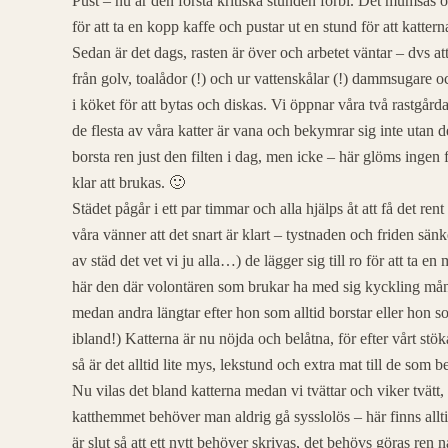
Pust – nu är den första kritiska stunden förbi. Det mumsas om
för att ta en kopp kaffe och pustar ut en stund för att kattern
Sedan är det dags, rasten är över och arbetet väntar – dvs at
från golv, toalådor (!) och ur vattenskålar (!) dammsugare o
i köket för att bytas och diskas. Vi öppnar våra två rastgår
de flesta av våra katter är vana och bekymrar sig inte utan 
borsta ren just den filten i dag, men icke – här glöms ingen fi
klar att brukas. 🙂
Städet pågår i ett par timmar och alla hjälps åt att få det rent
våra vänner att det snart är klart – tystnaden och friden sänke
av städ det vet vi ju alla…) de lägger sig till ro för att ta e
här den där volontären som brukar ha med sig kyckling mån 
medan andra längtar efter hon som alltid borstar eller hon s
ibland!) Katterna är nu nöjda och belåtna, för efter vårt 
så är det alltid lite mys, lekstund och extra mat till de som b
Nu vilas det bland katterna medan vi tvättar och viker tvätt,
katthemmet behöver man aldrig gå sysslolös – här finns all
är slut så att ett nytt behöver skrivas, det behövs göras re