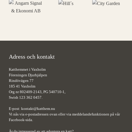
Adress och kontakt
Katthemmet i Vaxholm
Föreningen Djurhjälpen
Rindövägen 77
185 41 Vaxholm
Org nr 802409-2143, PG 540710-1,
Swish 123 362 0457.
E-post:
kontakt@katthem.nu
Vi nås via e-postadressen ovan eller via meddelandefunktionen på vår
Facebook-sida.
Är du intresserad av att adoptera en katt?