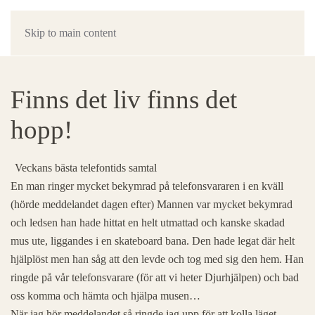
Skip to main content
Finns det liv finns det
hopp!
Veckans bästa telefontids samtal
En man ringer mycket bekymrad på telefonsvararen i en kväll
(hörde meddelandet dagen efter) Mannen var mycket bekymrad
och ledsen han hade hittat en helt utmattad och kanske skadad
mus ute, liggandes i en skateboard bana. Den hade legat där helt
hjälplöst men han såg att den levde och tog med sig den hem. Han
ringde på vår telefonsvarare (för att vi heter Djurhjälpen) och bad
oss komma och hämta och hjälpa musen…
När jag hör meddelandet så ringde jag upp för att kolla läget.