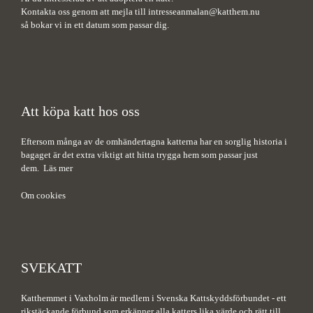
Kontakta oss genom att mejla till
intresseanmalan@katthem.nu
så bokar vi in ett datum som passar dig.
Att köpa katt hos oss
Eftersom många av de omhändertagna katterna har en sorglig historia i
bagaget är det extra viktigt att hitta trygga hem som passar just
dem.
Läs mer
Om cookies
SVEKATT
Katthemmet i Vaxholm är medlem i Svenska Kattskyddsförbundet - ett
rikstäckande förbund som erkänner alla katters lika värde och rätt till