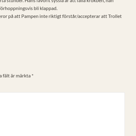
ta stunder. Hans favorit syssla är att fälla krokben, han
 förhoppningsvis bli klappad.
ror på att Pampen inte riktigt förstår/accepterar att Trollet
 fält är märkta
*