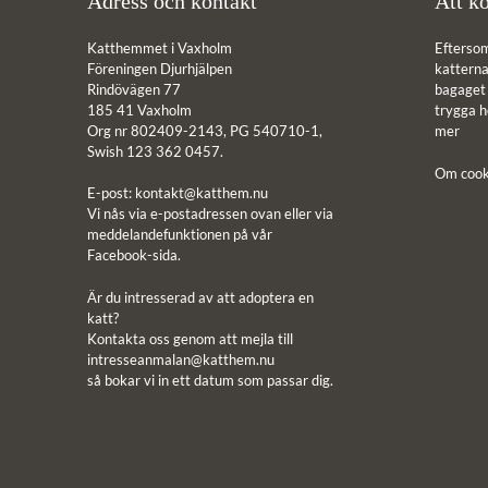
Adress och kontakt
Att kö
Katthemmet i Vaxholm
Efterso
Föreningen Djurhjälpen
katterna 
Rindövägen 77
bagaget ä
185 41 Vaxholm
trygga 
Org nr 802409-2143, PG 540710-1,
mer
Swish 123 362 0457.
Om cook
E-post:
kontakt@katthem.nu
Vi nås via e-postadressen ovan eller via
meddelandefunktionen på vår
Facebook-sida.
Är du intresserad av att adoptera en
katt?
Kontakta oss genom att mejla till
intresseanmalan@katthem.nu
så bokar vi in ett datum som passar dig.