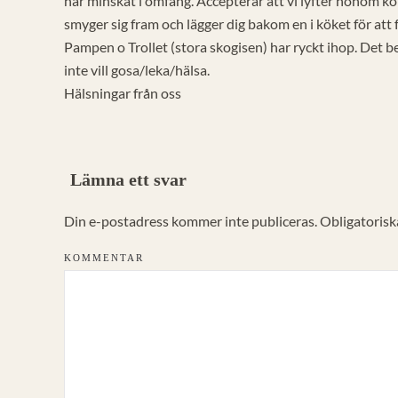
har minskat i omfång. Accepterar att vi lyfter honom kor
smyger sig fram och lägger dig bakom en i köket för att
Pampen o Trollet (stora skogisen) har ryckt ihop. Det be
inte vill gosa/leka/hälsa.
Hälsningar från oss
Lämna ett svar
Din e-postadress kommer inte publiceras. Obligatoriska
KOMMENTAR