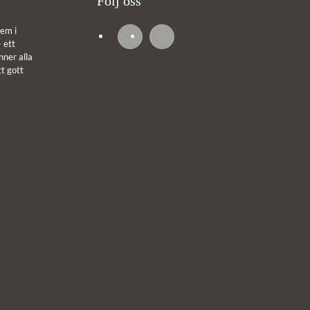
Följ oss
em i
 ett
ner alla
tt gott