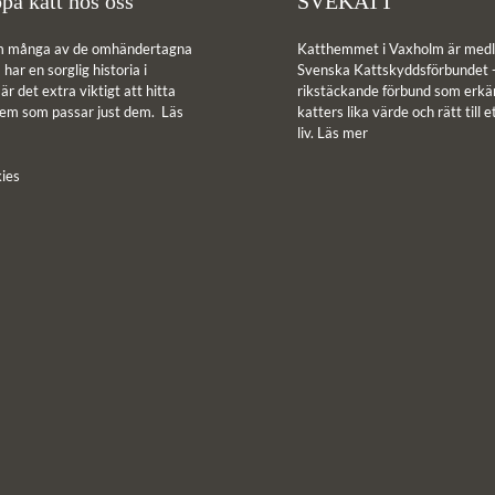
pa katt hos oss
SVEKATT
m många av de omhändertagna
Katthemmet i Vaxholm är medl
har en sorglig historia i
Svenska Kattskyddsförbundet -
r det extra viktigt att hitta
rikstäckande förbund som erkän
hem som passar just dem.
Läs
katters lika värde och rätt till e
liv.
Läs mer
ies