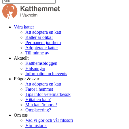
Våra katter
Att adoptera en katt
Katter är olika!
Permanent jourhem
Adopterade katter
Till minne av
Aktuellt
Katthemsbloggen
Hälsningar
Information och events
Frågor & svar
Att adoptera en katt
Faror i hemmet
Tips inför veterinärbesök
Hittat en katt?
Min katt är borta!
Omplacering?
Om oss
Vad vi gör och vår filosofi
Vår historia