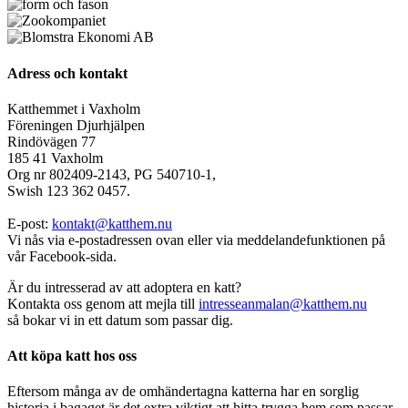
Adress och kontakt
Katthemmet i Vaxholm
Föreningen Djurhjälpen
Rindövägen 77
185 41 Vaxholm
Org nr 802409-2143, PG 540710-1,
Swish 123 362 0457.
E-post:
kontakt@katthem.nu
Vi nås via e-postadressen ovan eller via meddelandefunktionen på
vår Facebook-sida.
Är du intresserad av att adoptera en katt?
Kontakta oss genom att mejla till
intresseanmalan@katthem.nu
så bokar vi in ett datum som passar dig.
Att köpa katt hos oss
Eftersom många av de omhändertagna katterna har en sorglig
historia i bagaget är det extra viktigt att hitta trygga hem som passar