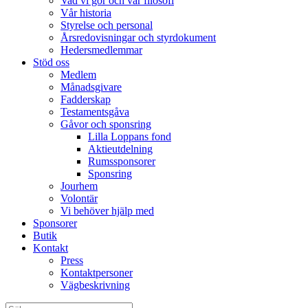
Vad vi gör och vår filosofi
Vår historia
Styrelse och personal
Årsredovisningar och styrdokument
Hedersmedlemmar
Stöd oss
Medlem
Månadsgivare
Fadderskap
Testamentsgåva
Gåvor och sponsring
Lilla Loppans fond
Aktieutdelning
Rumssponsorer
Sponsring
Jourhem
Volontär
Vi behöver hjälp med
Sponsorer
Butik
Kontakt
Press
Kontaktpersoner
Vägbeskrivning