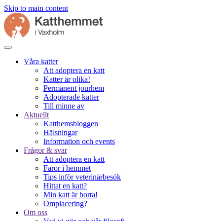
Skip to main content
Våra katter
Att adoptera en katt
Katter är olika!
Permanent jourhem
Adopterade katter
Till minne av
Aktuellt
Katthemsbloggen
Hälsningar
Information och events
Frågor & svar
Att adoptera en katt
Faror i hemmet
Tips inför veterinärbesök
Hittat en katt?
Min katt är borta!
Omplacering?
Om oss