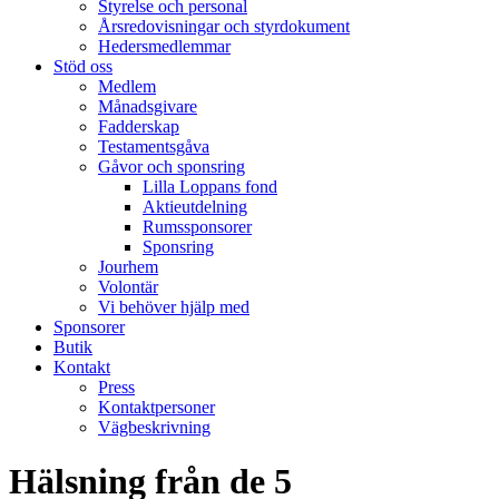
Styrelse och personal
Årsredovisningar och styrdokument
Hedersmedlemmar
Stöd oss
Medlem
Månadsgivare
Fadderskap
Testamentsgåva
Gåvor och sponsring
Lilla Loppans fond
Aktieutdelning
Rumssponsorer
Sponsring
Jourhem
Volontär
Vi behöver hjälp med
Sponsorer
Butik
Kontakt
Press
Kontaktpersoner
Vägbeskrivning
Hälsning från de 5