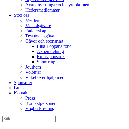
Årsredovisningar och styrdokument
Hedersmedlemmar
Stöd oss
Medlem
Månadsgivare
Fadderskap
Testamentsgåva
Gåvor och sponsring
Lilla Loppans fond
Aktieutdelning
Rumssponsorer
Sponsring
Jourhem
Volontär
Vi behöver hjälp med
Sponsorer
Butik
Kontakt
Press
Kontaktpersoner
Vägbeskrivning