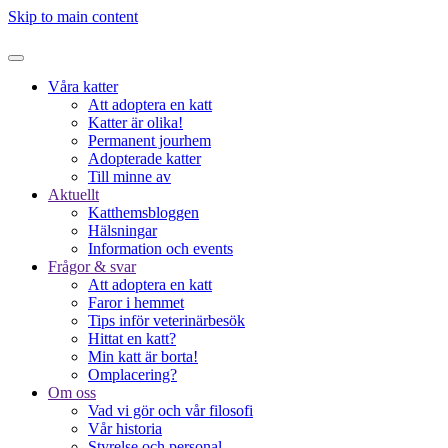
Skip to main content
Våra katter
Att adoptera en katt
Katter är olika!
Permanent jourhem
Adopterade katter
Till minne av
Aktuellt
Katthemsbloggen
Hälsningar
Information och events
Frågor & svar
Att adoptera en katt
Faror i hemmet
Tips inför veterinärbesök
Hittat en katt?
Min katt är borta!
Omplacering?
Om oss
Vad vi gör och vår filosofi
Vår historia
Styrelse och personal