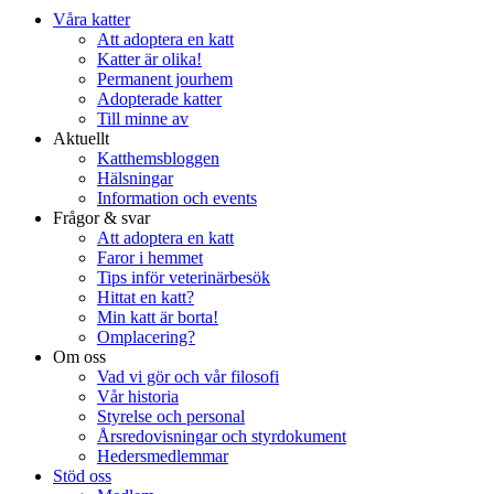
Våra katter
Att adoptera en katt
Katter är olika!
Permanent jourhem
Adopterade katter
Till minne av
Aktuellt
Katthemsbloggen
Hälsningar
Information och events
Frågor & svar
Att adoptera en katt
Faror i hemmet
Tips inför veterinärbesök
Hittat en katt?
Min katt är borta!
Omplacering?
Om oss
Vad vi gör och vår filosofi
Vår historia
Styrelse och personal
Årsredovisningar och styrdokument
Hedersmedlemmar
Stöd oss