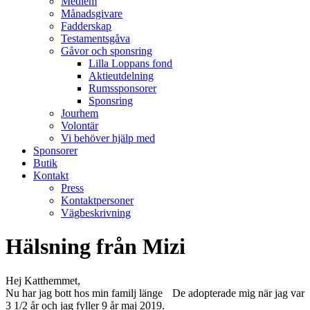
Medlem
Månadsgivare
Fadderskap
Testamentsgåva
Gåvor och sponsring
Lilla Loppans fond
Aktieutdelning
Rumssponsorer
Sponsring
Jourhem
Volontär
Vi behöver hjälp med
Sponsorer
Butik
Kontakt
Press
Kontaktpersoner
Vägbeskrivning
Hälsning från Mizi
Hej Katthemmet,
Nu har jag bott hos min familj länge
De adopterade mig när jag var
3 1/2 år och jag fyller 9 år maj 2019.