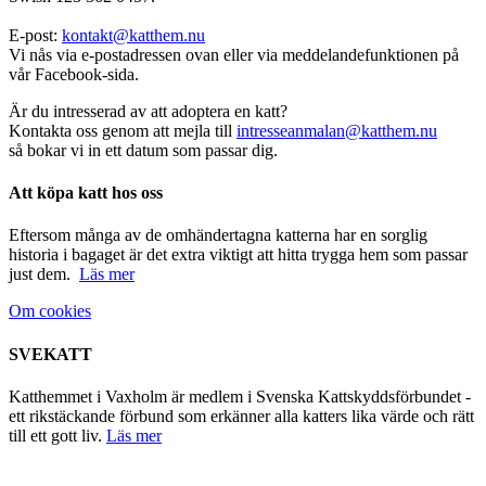
E-post:
kontakt@katthem.nu
Vi nås via e-postadressen ovan eller via meddelandefunktionen på
vår Facebook-sida.
Är du intresserad av att adoptera en katt?
Kontakta oss genom att mejla till
intresseanmalan@katthem.nu
så bokar vi in ett datum som passar dig.
Att köpa katt hos oss
Eftersom många av de omhändertagna katterna har en sorglig
historia i bagaget är det extra viktigt att hitta trygga hem som passar
just dem.
Läs mer
Om cookies
SVEKATT
Katthemmet i Vaxholm är medlem i Svenska Kattskyddsförbundet -
ett rikstäckande förbund som erkänner alla katters lika värde och rätt
till ett gott liv.
Läs mer