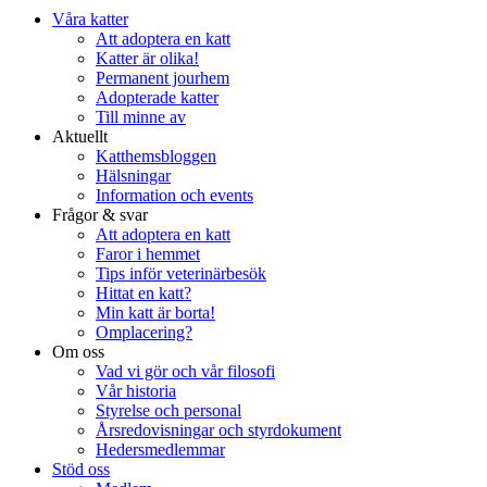
Våra katter
Att adoptera en katt
Katter är olika!
Permanent jourhem
Adopterade katter
Till minne av
Aktuellt
Katthemsbloggen
Hälsningar
Information och events
Frågor & svar
Att adoptera en katt
Faror i hemmet
Tips inför veterinärbesök
Hittat en katt?
Min katt är borta!
Omplacering?
Om oss
Vad vi gör och vår filosofi
Vår historia
Styrelse och personal
Årsredovisningar och styrdokument
Hedersmedlemmar
Stöd oss