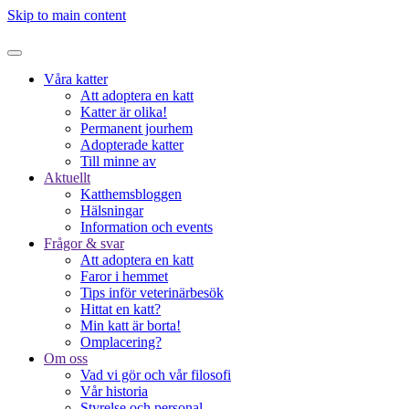
Skip to main content
Våra katter
Att adoptera en katt
Katter är olika!
Permanent jourhem
Adopterade katter
Till minne av
Aktuellt
Katthemsbloggen
Hälsningar
Information och events
Frågor & svar
Att adoptera en katt
Faror i hemmet
Tips inför veterinärbesök
Hittat en katt?
Min katt är borta!
Omplacering?
Om oss
Vad vi gör och vår filosofi
Vår historia
Styrelse och personal