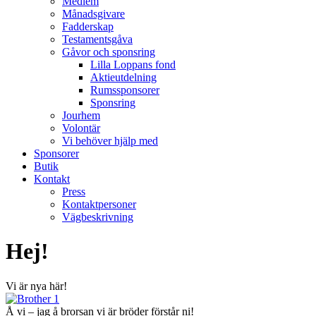
Medlem
Månadsgivare
Fadderskap
Testamentsgåva
Gåvor och sponsring
Lilla Loppans fond
Aktieutdelning
Rumssponsorer
Sponsring
Jourhem
Volontär
Vi behöver hjälp med
Sponsorer
Butik
Kontakt
Press
Kontaktpersoner
Vägbeskrivning
Hej!
Vi är nya här!
Å vi – jag å brorsan vi är bröder förstår ni!