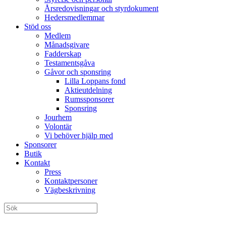
Årsredovisningar och styrdokument
Hedersmedlemmar
Stöd oss
Medlem
Månadsgivare
Fadderskap
Testamentsgåva
Gåvor och sponsring
Lilla Loppans fond
Aktieutdelning
Rumssponsorer
Sponsring
Jourhem
Volontär
Vi behöver hjälp med
Sponsorer
Butik
Kontakt
Press
Kontaktpersoner
Vägbeskrivning