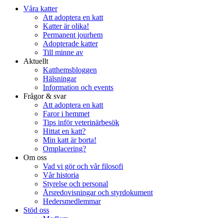
Våra katter
Att adoptera en katt
Katter är olika!
Permanent jourhem
Adopterade katter
Till minne av
Aktuellt
Katthemsbloggen
Hälsningar
Information och events
Frågor & svar
Att adoptera en katt
Faror i hemmet
Tips inför veterinärbesök
Hittat en katt?
Min katt är borta!
Omplacering?
Om oss
Vad vi gör och vår filosofi
Vår historia
Styrelse och personal
Årsredovisningar och styrdokument
Hedersmedlemmar
Stöd oss