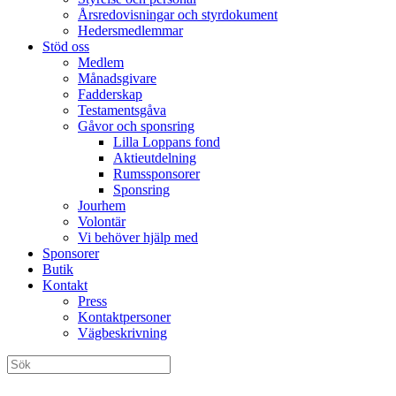
Årsredovisningar och styrdokument
Hedersmedlemmar
Stöd oss
Medlem
Månadsgivare
Fadderskap
Testamentsgåva
Gåvor och sponsring
Lilla Loppans fond
Aktieutdelning
Rumssponsorer
Sponsring
Jourhem
Volontär
Vi behöver hjälp med
Sponsorer
Butik
Kontakt
Press
Kontaktpersoner
Vägbeskrivning