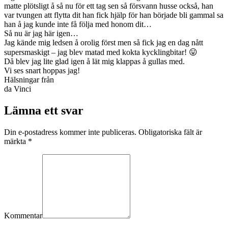
matte plötsligt å så nu för ett tag sen så försvann husse också, han
var tvungen att flytta dit han fick hjälp för han började bli gammal sa
han å jag kunde inte få följa med honom dit…
Så nu är jag här igen…
Jag kände mig ledsen å orolig först men så fick jag en dag nått
supersmaskigt – jag blev matad med kokta kycklingbitar! 😛
Då blev jag lite glad igen å lät mig klappas å gullas med.
Vi ses snart hoppas jag!
Hälsningar från
da Vinci
Lämna ett svar
Din e-postadress kommer inte publiceras. Obligatoriska fält är
märkta
*
Kommentar