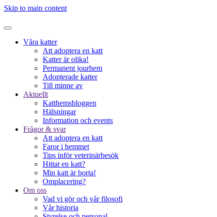
Skip to main content
Våra katter
Att adoptera en katt
Katter är olika!
Permanent jourhem
Adopterade katter
Till minne av
Aktuellt
Katthemsbloggen
Hälsningar
Information och events
Frågor & svar
Att adoptera en katt
Faror i hemmet
Tips inför veterinärbesök
Hittat en katt?
Min katt är borta!
Omplacering?
Om oss
Vad vi gör och vår filosofi
Vår historia
Styrelse och personal