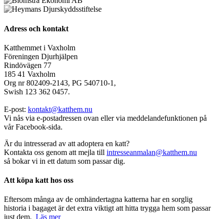
Adress och kontakt
Katthemmet i Vaxholm
Föreningen Djurhjälpen
Rindövägen 77
185 41 Vaxholm
Org nr 802409-2143, PG 540710-1,
Swish 123 362 0457.
E-post:
kontakt@katthem.nu
Vi nås via e-postadressen ovan eller via meddelandefunktionen på
vår Facebook-sida.
Är du intresserad av att adoptera en katt?
Kontakta oss genom att mejla till
intresseanmalan@katthem.nu
så bokar vi in ett datum som passar dig.
Att köpa katt hos oss
Eftersom många av de omhändertagna katterna har en sorglig
historia i bagaget är det extra viktigt att hitta trygga hem som passar
just dem.
Läs mer