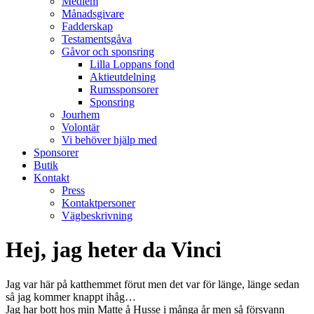
Medlem
Månadsgivare
Fadderskap
Testamentsgåva
Gåvor och sponsring
Lilla Loppans fond
Aktieutdelning
Rumssponsorer
Sponsring
Jourhem
Volontär
Vi behöver hjälp med
Sponsorer
Butik
Kontakt
Press
Kontaktpersoner
Vägbeskrivning
Hej, jag heter da Vinci
Jag var här på katthemmet förut men det var för länge, länge sedan
så jag kommer knappt ihåg…
Jag har bott hos min Matte å Husse i många år men så försvann