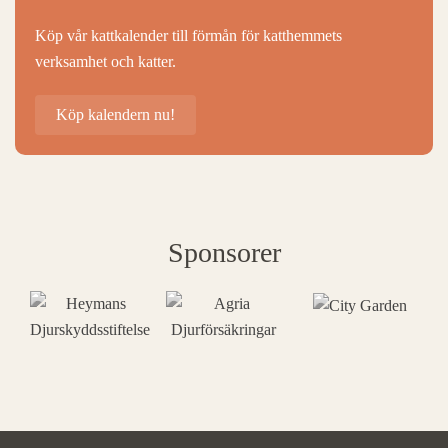
Köp vår kattkalender till förmån för katthemmets
verksamhet och katter.
Köp kalendern nu!
Sponsorer