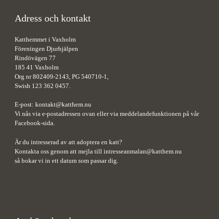
Adress och kontakt
Katthemmet i Vaxholm
Föreningen Djurhjälpen
Rindövägen 77
185 41 Vaxholm
Org nr 802409-2143, PG 540710-1,
Swish 123 362 0457.
E-post:
kontakt@katthem.nu
Vi nås via e-postadressen ovan eller via meddelandefunktionen på vår
Facebook-sida.
Är du intresserad av att adoptera en katt?
Kontakta oss genom att mejla till
intresseanmalan@katthem.nu
så bokar vi in ett datum som passar dig.