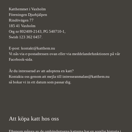
Katthemmet i Vaxholm
Föreningen Djurhjälpen
Rindövägen 77
185 41 Vaxholm
Org nr 802409-2143, PG 540710-1,
Swish 123 362 0457.
E-post:
kontakt@katthem.nu
Vi nås via e-postadressen ovan eller via meddelandefunktionen på vår
Facebook-sida.
Är du intresserad av att adoptera en katt?
Kontakta oss genom att mejla till
intresseanmalan@katthem.nu
så bokar vi in ett datum som passar dig.
Att köpa katt hos oss
Eftersom många av de omhändertagna katterna har en sorglig historia i