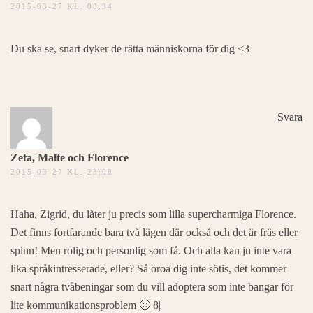
2015-03-27 KL. 08:34
Du ska se, snart dyker de rätta människorna för dig <3
Svara
Zeta, Malte och Florence
2015-03-27 KL. 23:08
Haha, Zigrid, du låter ju precis som lilla supercharmiga Florence.
Det finns fortfarande bara två lägen där också och det är fräs eller
spinn! Men rolig och personlig som få. Och alla kan ju inte vara
lika språkintresserade, eller? Så oroa dig inte sötis, det kommer
snart några tvåbeningar som du vill adoptera som inte bangar för
lite kommunikationsproblem 🙂 8|