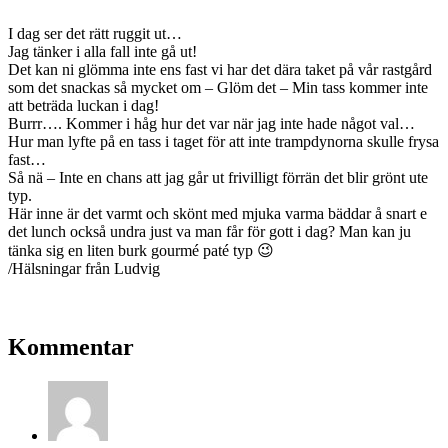
I dag ser det rätt ruggit ut…
Jag tänker i alla fall inte gå ut!
Det kan ni glömma inte ens fast vi har det dära taket på vår rastgård
som det snackas så mycket om – Glöm det – Min tass kommer inte
att beträda luckan i dag!
Burrr…. Kommer i håg hur det var när jag inte hade något val…
Hur man lyfte på en tass i taget för att inte trampdynorna skulle frysa
fast…
Så nä – Inte en chans att jag går ut frivilligt förrän det blir grönt ute
typ.
Här inne är det varmt och skönt med mjuka varma bäddar å snart e
det lunch också undra just va man får för gott i dag? Man kan ju
tänka sig en liten burk gourmé paté typ 😉
/Hälsningar från Ludvig
Kommentar