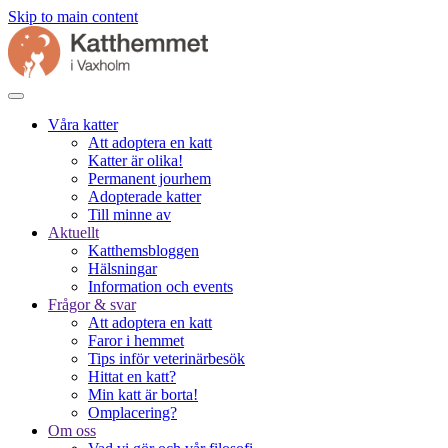
Skip to main content
Våra katter
Att adoptera en katt
Katter är olika!
Permanent jourhem
Adopterade katter
Till minne av
Aktuellt
Katthemsbloggen
Hälsningar
Information och events
Frågor & svar
Att adoptera en katt
Faror i hemmet
Tips inför veterinärbesök
Hittat en katt?
Min katt är borta!
Omplacering?
Om oss