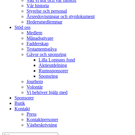
Vad vi gör och vår filosofi
Vår historia
Styrelse och personal
Årsredovisningar och styrdokument
Hedersmedlemmar
Stöd oss
Medlem
Månadsgivare
Fadderskap
Testamentsgåva
Gåvor och sponsring
Lilla Loppans fond
Aktieutdelning
Rumssponsorer
Sponsring
Jourhem
Volontär
Vi behöver hjälp med
Sponsorer
Butik
Kontakt
Press
Kontaktpersoner
Vägbeskrivning