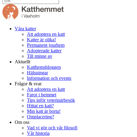
Våra katter
Att adoptera en katt
Katter är olika!
Permanent jourhem
Adopterade katter
Till minne av
Aktuellt
Katthemsbloggen
Hälsningar
Information och events
Frågor & svar
Att adoptera en katt
Faror i hemmet
Tips inför veterinärbesök
Hittat en katt?
Min katt är borta!
Omplacering?
Om oss
Vad vi gör och vår filosofi
Vår historia