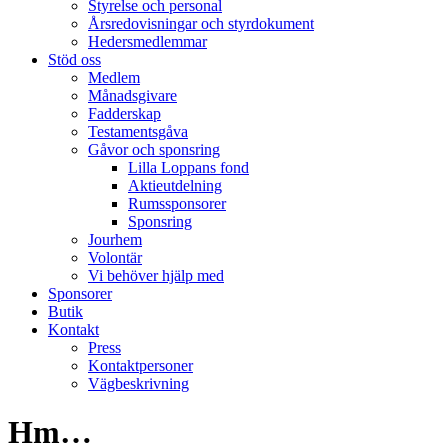
Styrelse och personal
Årsredovisningar och styrdokument
Hedersmedlemmar
Stöd oss
Medlem
Månadsgivare
Fadderskap
Testamentsgåva
Gåvor och sponsring
Lilla Loppans fond
Aktieutdelning
Rumssponsorer
Sponsring
Jourhem
Volontär
Vi behöver hjälp med
Sponsorer
Butik
Kontakt
Press
Kontaktpersoner
Vägbeskrivning
Hm…