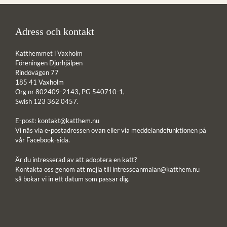
Adress och kontakt
Katthemmet i Vaxholm
Föreningen Djurhjälpen
Rindövägen 77
185 41 Vaxholm
Org nr 802409-2143, PG 540710-1,
Swish 123 362 0457.
E-post:
kontakt@katthem.nu
Vi nås via e-postadressen ovan eller via meddelandefunktionen på
vår Facebook-sida.
Är du intresserad av att adoptera en katt?
Kontakta oss genom att mejla till
intresseanmalan@katthem.nu
så bokar vi in ett datum som passar dig.