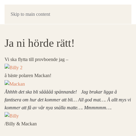
Skip to main content
Ja ni hörde rätt!
Vi ska flytta till provboende jag –
å bäste polaren Mackan!
Åhhhh det ska bli sååååå spännande!
Jag brukar ligga å
fantisera om hur det kommer att bli… All god mat…. Å allt mys vi
kommer att få av vår nya snälla matte…. Mmmmmm….
/Billy & Mackan