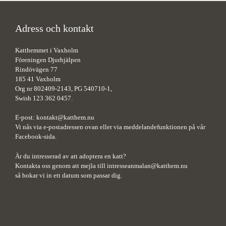
Adress och kontakt
Katthemmet i Vaxholm
Föreningen Djurhjälpen
Rindövägen 77
185 41 Vaxholm
Org nr 802409-2143, PG 540710-1,
Swish 123 362 0457.
E-post:
kontakt@katthem.nu
Vi nås via e-postadressen ovan eller via meddelandefunktionen på vår
Facebook-sida.
Är du intresserad av att adoptera en katt?
Kontakta oss genom att mejla till
intresseanmalan@katthem.nu
så bokar vi in ett datum som passar dig.