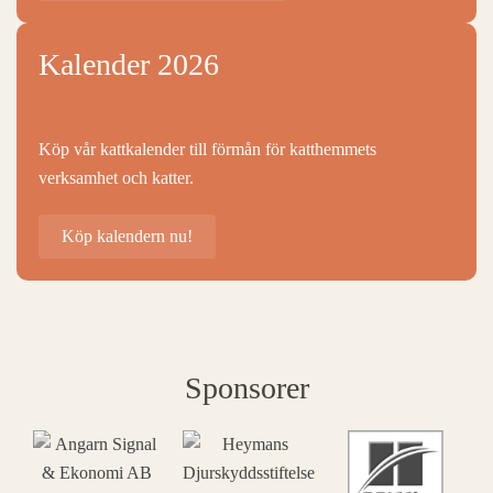
Kalender 2026
Köp vår kattkalender till förmån för katthemmets
verksamhet och katter.
Köp kalendern nu!
Sponsorer