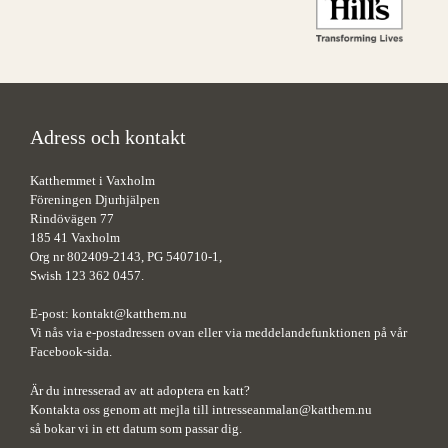
Adress och kontakt
Katthemmet i Vaxholm
Föreningen Djurhjälpen
Rindövägen 77
185 41 Vaxholm
Org nr 802409-2143, PG 540710-1,
Swish 123 362 0457.
E-post:
kontakt@katthem.nu
Vi nås via e-postadressen ovan eller via meddelandefunktionen på vår
Facebook-sida.
Är du intresserad av att adoptera en katt?
Kontakta oss genom att mejla till
intresseanmalan@katthem.nu
så bokar vi in ett datum som passar dig.