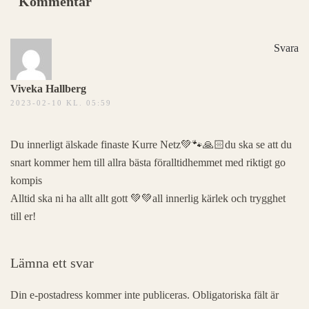
Kommentar
Svara
Viveka Hallberg
2023-02-10 KL. 05:59
Du innerligt älskade finaste Kurre Netz💚🐾🙏🏻du ska se att du
snart kommer hem till allra bästa föralltidhemmet med riktigt go
kompis
Alltid ska ni ha allt allt gott 💚💚all innerlig kärlek och trygghet
till er!
Lämna ett svar
Din e-postadress kommer inte publiceras. Obligatoriska fält är