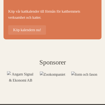
Köp vår kattkalender till förmån för katthemmets
verksamhet och katter.
Köp kalendern nu!
Sponsorer