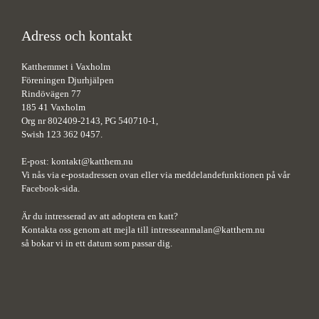
Adress och kontakt
Katthemmet i Vaxholm
Föreningen Djurhjälpen
Rindövägen 77
185 41 Vaxholm
Org nr 802409-2143, PG 540710-1,
Swish 123 362 0457.
E-post:
kontakt@katthem.nu
Vi nås via e-postadressen ovan eller via meddelandefunktionen på vår
Facebook-sida.
Är du intresserad av att adoptera en katt?
Kontakta oss genom att mejla till
intresseanmalan@katthem.nu
så bokar vi in ett datum som passar dig.