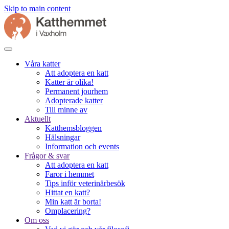
Skip to main content
Våra katter
Att adoptera en katt
Katter är olika!
Permanent jourhem
Adopterade katter
Till minne av
Aktuellt
Katthemsbloggen
Hälsningar
Information och events
Frågor & svar
Att adoptera en katt
Faror i hemmet
Tips inför veterinärbesök
Hittat en katt?
Min katt är borta!
Omplacering?
Om oss