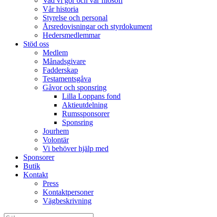
Vad vi gör och vår filosofi
Vår historia
Styrelse och personal
Årsredovisningar och styrdokument
Hedersmedlemmar
Stöd oss
Medlem
Månadsgivare
Fadderskap
Testamentsgåva
Gåvor och sponsring
Lilla Loppans fond
Aktieutdelning
Rumssponsorer
Sponsring
Jourhem
Volontär
Vi behöver hjälp med
Sponsorer
Butik
Kontakt
Press
Kontaktpersoner
Vägbeskrivning