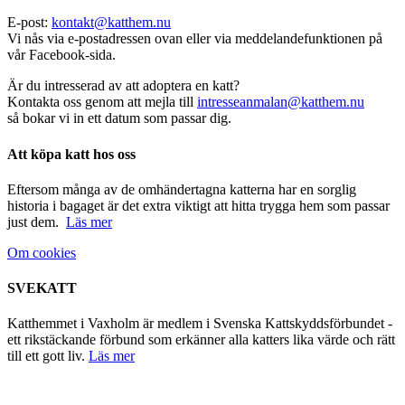
E-post:
kontakt@katthem.nu
Vi nås via e-postadressen ovan eller via meddelandefunktionen på
vår Facebook-sida.
Är du intresserad av att adoptera en katt?
Kontakta oss genom att mejla till
intresseanmalan@katthem.nu
så bokar vi in ett datum som passar dig.
Att köpa katt hos oss
Eftersom många av de omhändertagna katterna har en sorglig
historia i bagaget är det extra viktigt att hitta trygga hem som passar
just dem.
Läs mer
Om cookies
SVEKATT
Katthemmet i Vaxholm är medlem i Svenska Kattskyddsförbundet -
ett rikstäckande förbund som erkänner alla katters lika värde och rätt
till ett gott liv.
Läs mer