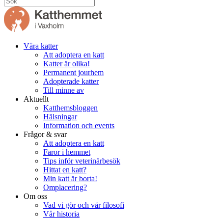
Våra katter
Att adoptera en katt
Katter är olika!
Permanent jourhem
Adopterade katter
Till minne av
Aktuellt
Katthemsbloggen
Hälsningar
Information och events
Frågor & svar
Att adoptera en katt
Faror i hemmet
Tips inför veterinärbesök
Hittat en katt?
Min katt är borta!
Omplacering?
Om oss
Vad vi gör och vår filosofi
Vår historia