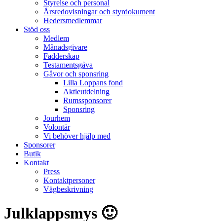
Styrelse och personal
Årsredovisningar och styrdokument
Hedersmedlemmar
Stöd oss
Medlem
Månadsgivare
Fadderskap
Testamentsgåva
Gåvor och sponsring
Lilla Loppans fond
Aktieutdelning
Rumssponsorer
Sponsring
Jourhem
Volontär
Vi behöver hjälp med
Sponsorer
Butik
Kontakt
Press
Kontaktpersoner
Vägbeskrivning
Julklappsmys 🙂