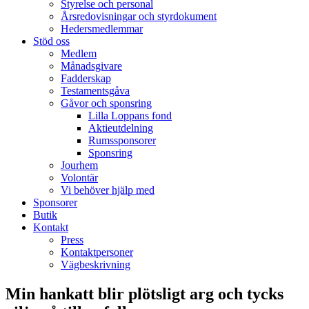
Styrelse och personal
Årsredovisningar och styrdokument
Hedersmedlemmar
Stöd oss
Medlem
Månadsgivare
Fadderskap
Testamentsgåva
Gåvor och sponsring
Lilla Loppans fond
Aktieutdelning
Rumssponsorer
Sponsring
Jourhem
Volontär
Vi behöver hjälp med
Sponsorer
Butik
Kontakt
Press
Kontaktpersoner
Vägbeskrivning
Min hankatt blir plötsligt arg och tycks