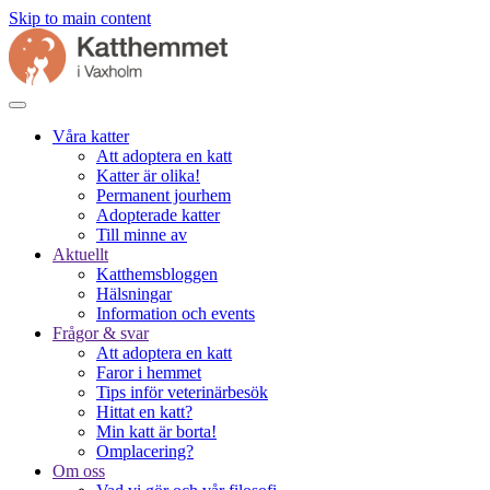
Skip to main content
Våra katter
Att adoptera en katt
Katter är olika!
Permanent jourhem
Adopterade katter
Till minne av
Aktuellt
Katthemsbloggen
Hälsningar
Information och events
Frågor & svar
Att adoptera en katt
Faror i hemmet
Tips inför veterinärbesök
Hittat en katt?
Min katt är borta!
Omplacering?
Om oss