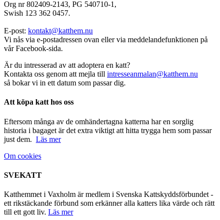
Org nr 802409-2143, PG 540710-1,
Swish 123 362 0457.
E-post:
kontakt@katthem.nu
Vi nås via e-postadressen ovan eller via meddelandefunktionen på
vår Facebook-sida.
Är du intresserad av att adoptera en katt?
Kontakta oss genom att mejla till
intresseanmalan@katthem.nu
så bokar vi in ett datum som passar dig.
Att köpa katt hos oss
Eftersom många av de omhändertagna katterna har en sorglig
historia i bagaget är det extra viktigt att hitta trygga hem som passar
just dem.
Läs mer
Om cookies
SVEKATT
Katthemmet i Vaxholm är medlem i Svenska Kattskyddsförbundet -
ett rikstäckande förbund som erkänner alla katters lika värde och rätt
till ett gott liv.
Läs mer