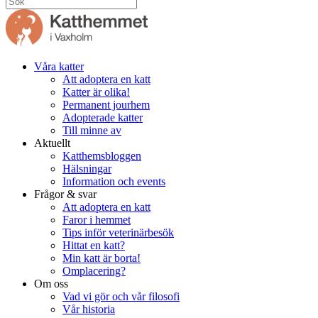
Våra katter
Att adoptera en katt
Katter är olika!
Permanent jourhem
Adopterade katter
Till minne av
Aktuellt
Katthemsbloggen
Hälsningar
Information och events
Frågor & svar
Att adoptera en katt
Faror i hemmet
Tips inför veterinärbesök
Hittat en katt?
Min katt är borta!
Omplacering?
Om oss
Vad vi gör och vår filosofi
Vår historia