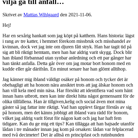
vilja gå till anfall…
Skrivet av
Mattias Wihlgaard
den
2021-11-06
.
Hej!
Har en sexårig hankatt som jag köpt på katthem. Hans historia: lägst
i rang av tre katter, i hemmet förekom missbruk och misshandel av
kvinnan, dock vet jag inte om djuren fått stryk. Han har tagit tid på
sig att bli riktigt hemtam, men han har aldrig varit skygg. Dock blir
han ibland förbannad utan synbar anledning och ett par gånger har
han tänkt anfalla. Detta går över om jag motar bort honom med en
kudde eller går därifrån. En minut senare har han glömt alltihop.
Jag känner mig ibland väldigt osäker på honom och tycker det är
obehagligt att ha honom nära ansiktet trots att jag älskar honom och
han vill kela med min näsa. Har försökt att identifiera vad som hänt
innan hans utbrott, men kan inte direkt hitta något gemensamt för de
olika tillfällena. Han är tillgiven,kelig och social även mot mina
gäster så jag fattar inte riktigt. Vad han upplevt färgar förstås av sig
på honom, men det känns jobbigt att ibland vara rädd för honom,
vilket jag aldrig varit förut för någon katt och jag har haft fem
tidigare. Kan du ge mig ett tips? Kan tillägga att han bajsade utanför
lådan i tre månader innan jag kom på orsaken: lådan var felplacerad
med två decimeter! Det är alltså en principfast och rutinbunden