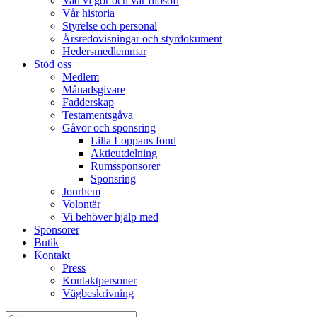
Vad vi gör och vår filosofi
Vår historia
Styrelse och personal
Årsredovisningar och styrdokument
Hedersmedlemmar
Stöd oss
Medlem
Månadsgivare
Fadderskap
Testamentsgåva
Gåvor och sponsring
Lilla Loppans fond
Aktieutdelning
Rumssponsorer
Sponsring
Jourhem
Volontär
Vi behöver hjälp med
Sponsorer
Butik
Kontakt
Press
Kontaktpersoner
Vägbeskrivning