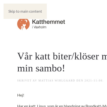
Skip to main content
Vår katt biter/klöser 
min sambo!
SKRIVET AV
MATTIAS WIHLGAARD
DEN
2021-11-06
.
Hej!
Har en katt, Linus, som är en blandning av Bondkatt-Manx