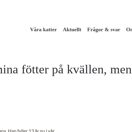
Våra katter
Aktuellt
Frågor & svar
Om
mina fötter på kvällen, men
. Han fyller 13 år nu i vår.