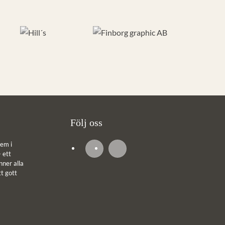
Följ oss
em i
 ett
ner alla
tt gott