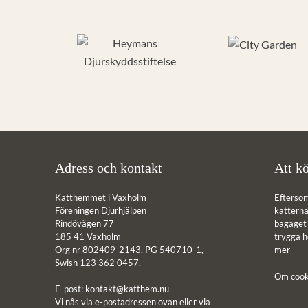
Adress och kontakt
Att kö
Katthemmet i Vaxholm
Efterso
Föreningen Djurhjälpen
katterna 
Rindövägen 77
bagaget ä
185 41 Vaxholm
trygga 
Org nr 802409-2143, PG 540710-1,
mer
Swish 123 362 0457.
Om cook
E-post:
kontakt@katthem.nu
Vi nås via e-postadressen ovan eller via