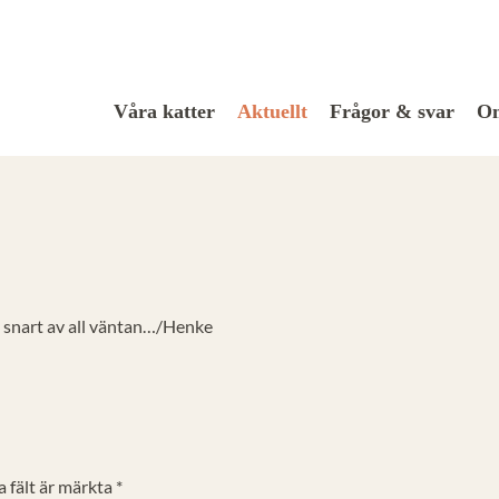
Våra katter
Aktuellt
Frågor & svar
Om
?
ju snart av all väntan…/Henke
 fält är märkta
*