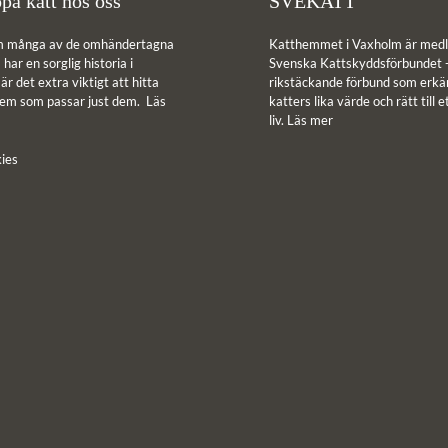
pa katt hos oss
SVEKATT
m många av de omhändertagna
Katthemmet i Vaxholm är medl
har en sorglig historia i
Svenska Kattskyddsförbundet -
r det extra viktigt att hitta
rikstäckande förbund som erkän
hem som passar just dem.
Läs
katters lika värde och rätt till e
liv.
Läs mer
ies