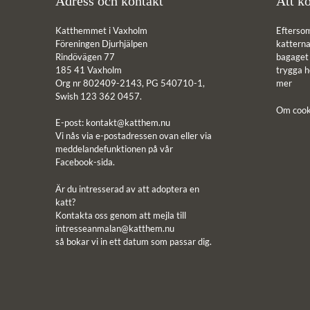
Adress och kontakt
Att kö
Katthemmet i Vaxholm
Efterso
Föreningen Djurhjälpen
katterna 
Rindövägen 77
bagaget ä
185 41 Vaxholm
trygga 
Org nr 802409-2143, PG 540710-1,
mer
Swish 123 362 0457.
Om cook
E-post:
kontakt@katthem.nu
Vi nås via e-postadressen ovan eller via
meddelandefunktionen på vår
Facebook-sida.
Är du intresserad av att adoptera en
katt?
Kontakta oss genom att mejla till
intresseanmalan@katthem.nu
så bokar vi in ett datum som passar dig.