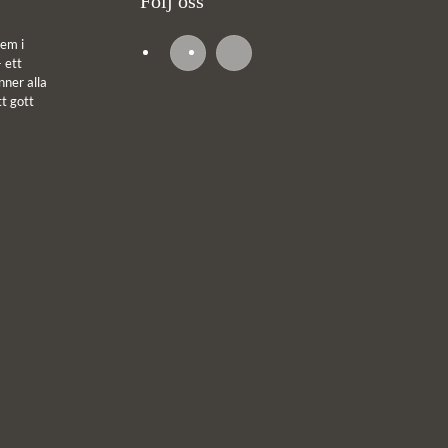
Följ oss
em i
 ett
ner alla
tt gott