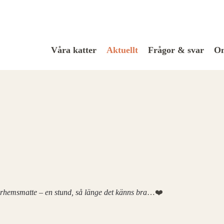
Våra katter
Aktuellt
Frågor & svar
Om
urhemsmatte – en stund, så länge det känns bra
…❤️