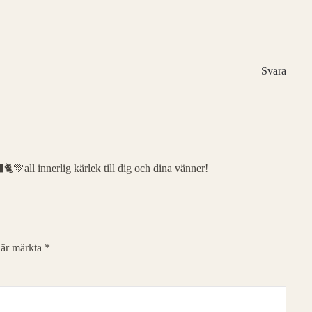
Svara
💚all innerlig kärlek till dig och dina vänner!
t är märkta
*