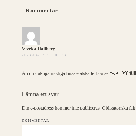
Kommentar
Viveka Hallberg
2023-04-13 KL. 05:33
Åh du duktiga modiga finaste älskade Louise 🐾🙏🏻🧡🐈‍⬛🐈
Lämna ett svar
Din e-postadress kommer inte publiceras. Obligatoriska fäl
KOMMENTAR